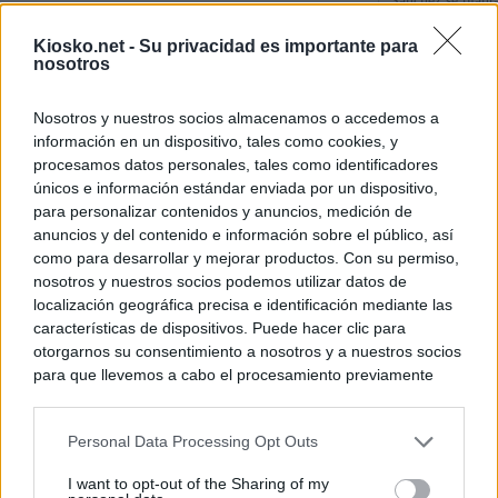
Sánchez se plant
con Italia tras c
Kiosko.net -
Su privacidad es importante para
nosotros
Los viajeros atra
Italia: “Es ridíc
Nosotros y nuestros socios almacenamos o accedemos a
información en un dispositivo, tales como cookies, y
Sánchez responde
procesamos datos personales, tales como identificadores
únicos e información estándar enviada por un dispositivo,
para personalizar contenidos y anuncios, medición de
© Kiosko.net
Aviso Legal
Privacidad y Cookies
anuncios y del contenido e información sobre el público, así
como para desarrollar y mejorar productos. Con su permiso,
nosotros y nuestros socios podemos utilizar datos de
localización geográfica precisa e identificación mediante las
características de dispositivos. Puede hacer clic para
otorgarnos su consentimiento a nosotros y a nuestros socios
para que llevemos a cabo el procesamiento previamente
descrito. De forma alternativa, puede acceder a información
más detallada y cambiar sus preferencias antes de otorgar o
Personal Data Processing Opt Outs
negar su consentimiento. Tenga en cuenta que algún
procesamiento de sus datos personales puede no requerir
I want to opt-out of the Sharing of my
de su consentimiento, pero usted tiene el derecho de