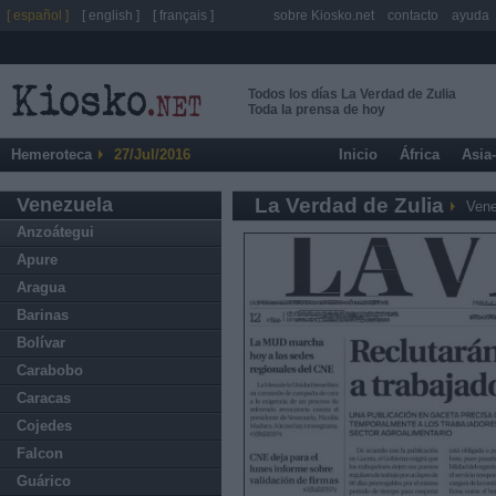
[ español ]
[ english ]
[ français ]
sobre Kiosko.net
contacto
ayuda
Todos los días La Verdad de Zulia
Toda la prensa de hoy
Hemeroteca
27/Jul/2016
Inicio
África
Asia
Venezuela
La Verdad de Zulia
Vene
Anzoátegui
Apure
Aragua
Barinas
Bolívar
Carabobo
Caracas
Cojedes
Falcon
Guárico