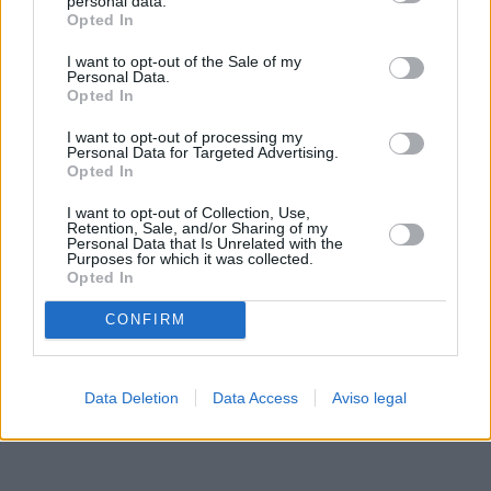
personal data.
rechazar tal procesamiento. Sus preferencias se aplicarán
Opted In
solo a este sitio web. Puede cambiar sus preferencias en
I want to opt-out of the Sale of my
cualquier momento entrando de nuevo en este sitio web o
Personal Data.
visitando nuestra política de privacidad.
Opted In
I want to opt-out of processing my
Personal Data for Targeted Advertising.
Opted In
I want to opt-out of Collection, Use,
Retention, Sale, and/or Sharing of my
Personal Data that Is Unrelated with the
Purposes for which it was collected.
Opted In
CONFIRM
Data Deletion
Data Access
Aviso legal