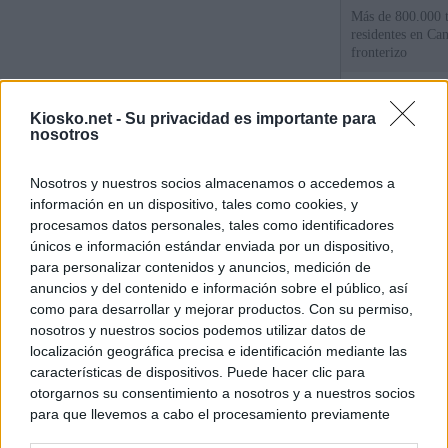
Más de 800.000 t
residentes en Can
fronterizo
Qué hay detrás d
Kiosko.net -
Su privacidad es importante para
España por la cri
nosotros
Sira Rego: "Es i
Nosotros y nuestros socios almacenamos o accedemos a
personas se muev
algo"
información en un dispositivo, tales como cookies, y
procesamos datos personales, tales como identificadores
únicos e información estándar enviada por un dispositivo,
para personalizar contenidos y anuncios, medición de
© Kiosko.net
Aviso Legal
Privacidad y Cookies
anuncios y del contenido e información sobre el público, así
como para desarrollar y mejorar productos. Con su permiso,
nosotros y nuestros socios podemos utilizar datos de
localización geográfica precisa e identificación mediante las
características de dispositivos. Puede hacer clic para
otorgarnos su consentimiento a nosotros y a nuestros socios
para que llevemos a cabo el procesamiento previamente
descrito. De forma alternativa, puede acceder a información