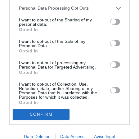
más detallada y cambiar sus preferencias antes de otorgar o
Personal Data Processing Opt Outs
negar su consentimiento. Tenga en cuenta que algún
procesamiento de sus datos personales puede no requerir
I want to opt-out of the Sharing of my
de su consentimiento, pero usted tiene el derecho de
personal data.
rechazar tal procesamiento. Sus preferencias se aplicarán
Opted In
solo a este sitio web. Puede cambiar sus preferencias en
I want to opt-out of the Sale of my
cualquier momento entrando de nuevo en este sitio web o
Personal Data.
visitando nuestra política de privacidad.
Opted In
I want to opt-out of processing my
Personal Data for Targeted Advertising.
Opted In
I want to opt-out of Collection, Use,
Retention, Sale, and/or Sharing of my
Personal Data that Is Unrelated with the
Purposes for which it was collected.
Opted In
CONFIRM
Data Deletion
Data Access
Aviso legal