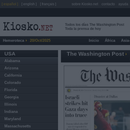
[ español ]
[ english ]
[ français ]
sobre Kiosko.net
contacto
ayuda
Todos los días The Washington Post
Toda la prensa de hoy
Hemeroteca
20/Oct/2025
Inicio
África
Asia
USA
The Washington Post
Alabama
Arizona
California
Colorado
Florida
Georgia
Illinois
Indiana
Maryland
Massachusetts