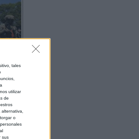
tivo, tales
e
nuncios,
ra
os utilizar
as de
uestros
alternativa,
torgar o
 personales
al
r sus