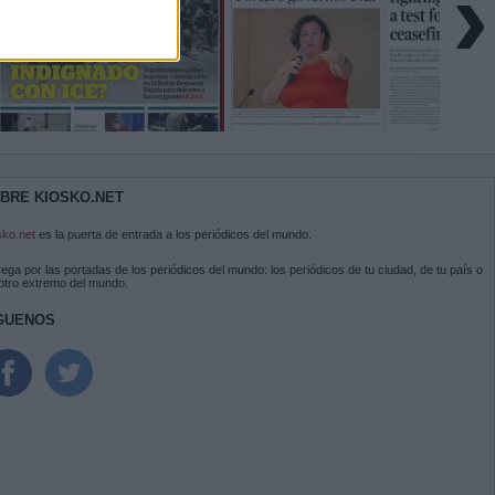
›
BRE KIOSKO.NET
sko.net
es la puerta de entrada a los periódicos del mundo.
ega por las portadas de los periódicos del mundo: los periódicos de tu ciudad, de tu país o
 otro extremo del mundo.
GUENOS