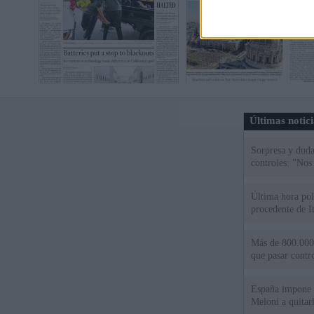
Últimas notic
Sorpresa y dudas
controles: "Nos
Última hora polí
procedente de It
Más de 800.000 
que pasar contr
España impone co
Meloni a quitar