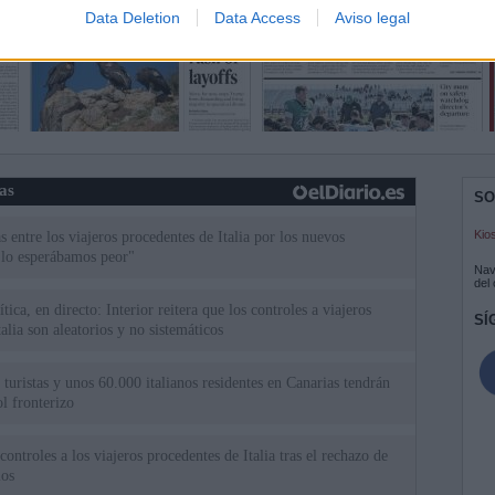
Data Deletion
Data Access
Aviso legal
ias
SO
Kio
 entre los viajeros procedentes de Italia por los nuevos
 lo esperábamos peor"
Nav
del
tica, en directo: Interior reitera que los controles a viajeros
SÍ
alia son aleatorios y no sistemáticos
turistas y unos 60.000 italianos residentes en Canarias tendrán
ol fronterizo
ntroles a los viajeros procedentes de Italia tras el rechazo de
los