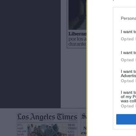
preferencia
política de 
Persona
I want t
Opted 
I want t
Opted 
I want 
Advertis
Opted 
I want t
of my P
was col
Opted 