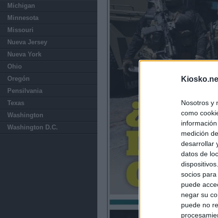
Michigan
Minnesota
Missouri
Nueva Jersey
Nueva York
Ohio
Oregón
Kiosko.ne
Pensilvania
Nosotros y 
Texas
como cookie
Washington
información
Washington D.C.
medición de
desarrollar
datos de loc
dispositivo
socios para
puede acced
negar su co
puede no re
procesamien