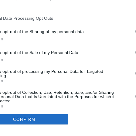
s en cualquier momento entrando de nuevo en este sitio web o visitan
privacidad.
l Data Processing Opt Outs
o opt-out of the Sharing of my personal data.
In
o opt-out of the Sale of my Personal Data.
In
to opt-out of processing my Personal Data for Targeted
ing.
In
o opt-out of Collection, Use, Retention, Sale, and/or Sharing
ersonal Data that Is Unrelated with the Purposes for which it
lected.
In
CONFIRM