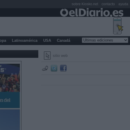
sobre Kiosko.net
contacto
ayuda
opa
Latinoamérica
USA
Canadá
sitio web