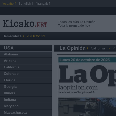
[ español ]
[ english ]
[ français ]
Todos los días La Opinión
Toda la prensa de hoy
Hemeroteca
20/Oct/2025
USA
La Opinión
California
Pr
Alabama
Arizona
California
Colorado
Florida
Georgia
Illinois
Indiana
Maryland
Massachusetts