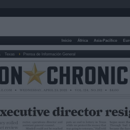
Inicio
África
Asia-Pacífico
Eur
A
Texas
Prensa de Información General