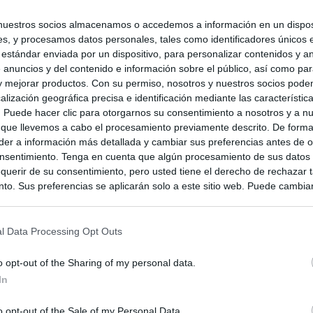
nuestros socios almacenamos o accedemos a información en un disposi
s, y procesamos datos personales, tales como identificadores únicos 
 estándar enviada por un dispositivo, para personalizar contenidos y a
 anuncios y del contenido e información sobre el público, así como pa
 y mejorar productos. Con su permiso, nosotros y nuestros socios podem
alización geográfica precisa e identificación mediante las característic
s. Puede hacer clic para otorgarnos su consentimiento a nosotros y a n
 que llevemos a cabo el procesamiento previamente descrito. De forma 
er a información más detallada y cambiar sus preferencias antes de o
nsentimiento. Tenga en cuenta que algún procesamiento de sus datos
querir de su consentimiento, pero usted tiene el derecho de rechazar t
to. Sus preferencias se aplicarán solo a este sitio web. Puede cambia
s en cualquier momento entrando de nuevo en este sitio web o visitan
privacidad.
l Data Processing Opt Outs
o opt-out of the Sharing of my personal data.
In
o opt-out of the Sale of my Personal Data.