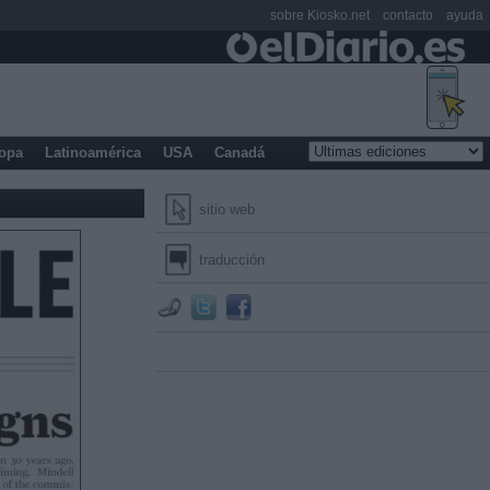
sobre Kiosko.net
contacto
ayuda
opa
Latinoamérica
USA
Canadá
sitio web
traducción