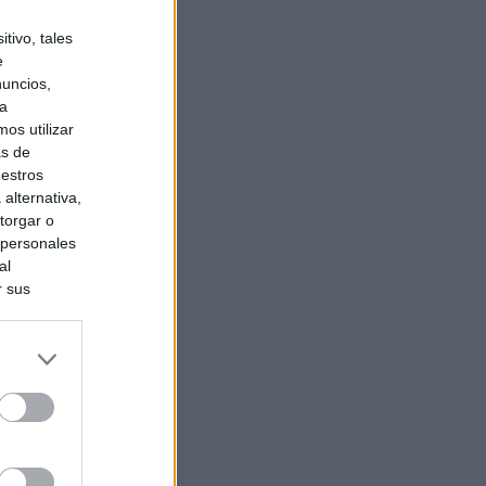
tivo, tales
e
nuncios,
ra
os utilizar
as de
uestros
alternativa,
torgar o
 personales
al
r sus
do nuestra