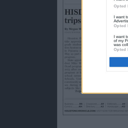
Opted 
I want 
Advertis
Opted 
I want t
of my P
was col
Opted 