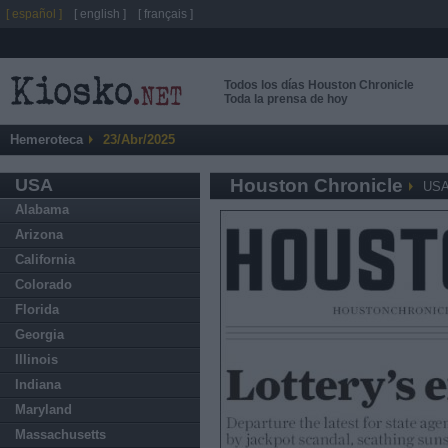
[ español ]
[ english ]
[ français ]
Todos los días Houston Chronicle
Toda la prensa de hoy
Hemeroteca
23/Abr/2025
USA
Houston Chronicle
US
Alabama
Arizona
California
Colorado
Florida
Georgia
Illinois
Indiana
Maryland
Massachusetts