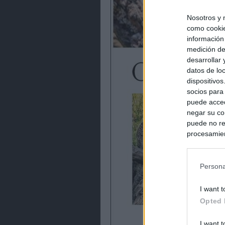
Nosotros y 
como cookie
información
medición de
desarrollar
datos de loc
dispositivo
socios para
puede acced
negar su co
puede no re
procesamien
preferencia
política de 
Persona
I want t
Opted 
I want t