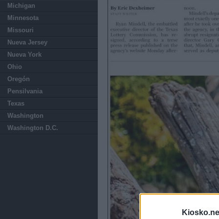
Michigan
Minnesota
Missouri
Nueva Jersey
Nueva York
Ohio
Oregón
Pensilvania
Texas
Washington
Washington D.C.
Kiosko.ne