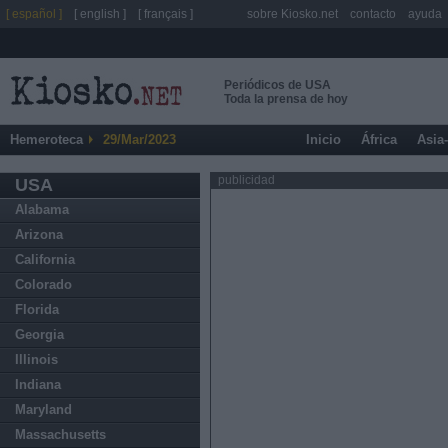
[ español ]
[ english ]
[ français ]
sobre Kiosko.net
contacto
ayuda
Periódicos de USA
Toda la prensa de hoy
Hemeroteca
29/Mar/2023
Inicio
África
Asia
publicidad
USA
Alabama
Arizona
California
Colorado
Florida
Georgia
Illinois
Indiana
Maryland
Massachusetts