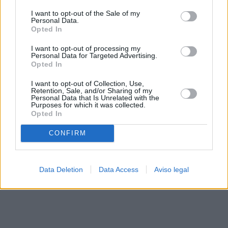
solo a este sitio web. Puede cambiar sus preferencias en
I want to opt-out of the Sale of my
cualquier momento entrando de nuevo en este sitio web o
Personal Data.
visitando nuestra política de privacidad.
Opted In
I want to opt-out of processing my
Personal Data for Targeted Advertising.
Opted In
I want to opt-out of Collection, Use,
Retention, Sale, and/or Sharing of my
Personal Data that Is Unrelated with the
Purposes for which it was collected.
Opted In
CONFIRM
Data Deletion
Data Access
Aviso legal