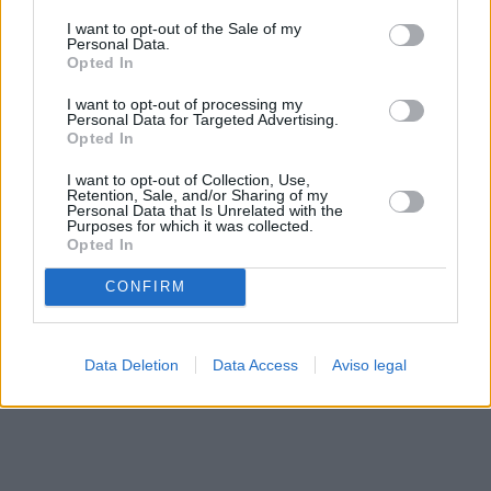
solo a este sitio web. Puede cambiar sus preferencias en
I want to opt-out of the Sale of my
cualquier momento entrando de nuevo en este sitio web o
Personal Data.
visitando nuestra política de privacidad.
Opted In
I want to opt-out of processing my
Personal Data for Targeted Advertising.
Opted In
I want to opt-out of Collection, Use,
Retention, Sale, and/or Sharing of my
Personal Data that Is Unrelated with the
Purposes for which it was collected.
Opted In
CONFIRM
Data Deletion
Data Access
Aviso legal