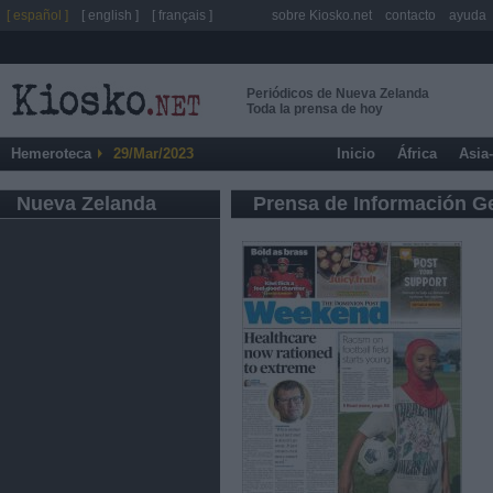
[ español ]
[ english ]
[ français ]
sobre Kiosko.net
contacto
ayuda
Periódicos de Nueva Zelanda
Toda la prensa de hoy
Hemeroteca
29/Mar/2023
Inicio
África
Asia
Nueva Zelanda
Prensa de Información G