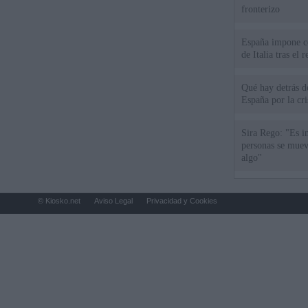
fronterizo
España impone co
de Italia tras el
Qué hay detrás d
España por la cri
Sira Rego: "Es i
personas se muev
algo"
© Kiosko.net
Aviso Legal
Privacidad y Cookies