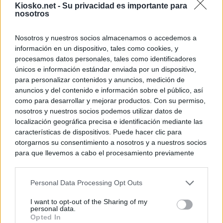
Kiosko.net -
Su privacidad es importante para
nosotros
Nosotros y nuestros socios almacenamos o accedemos a
información en un dispositivo, tales como cookies, y
procesamos datos personales, tales como identificadores
únicos e información estándar enviada por un dispositivo,
para personalizar contenidos y anuncios, medición de
anuncios y del contenido e información sobre el público, así
como para desarrollar y mejorar productos. Con su permiso,
nosotros y nuestros socios podemos utilizar datos de
localización geográfica precisa e identificación mediante las
características de dispositivos. Puede hacer clic para
otorgarnos su consentimiento a nosotros y a nuestros socios
para que llevemos a cabo el procesamiento previamente
descrito. De forma alternativa, puede acceder a información
más detallada y cambiar sus preferencias antes de otorgar o
Personal Data Processing Opt Outs
negar su consentimiento. Tenga en cuenta que algún
procesamiento de sus datos personales puede no requerir
I want to opt-out of the Sharing of my
de su consentimiento, pero usted tiene el derecho de
personal data.
rechazar tal procesamiento. Sus preferencias se aplicarán
Opted In