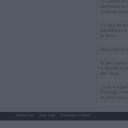
El Gobierno de A
directamente la 
ayudas por los i
Las cifras del át
inmobiliaria a l
de Ayuso
Ayuso reina en l
El juez propone j
la filtración de i
jefa" Ayuso
"¿Cuál es el plan
WhatsApp, Faceb
un nuevo cruce a
15 de agosto
© Kiosko.net
Aviso Legal
Privacidad y Cookies