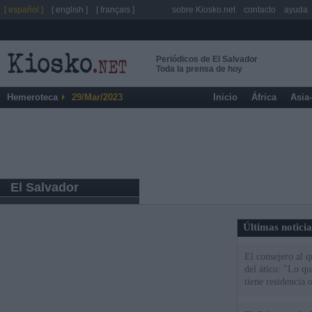
[ español ]
[ english ]
[ français ]
sobre Kiosko.net
contacto
ayuda
Periódicos de El Salvador
Toda la prensa de hoy
Hemeroteca
29/Mar/2023
Inicio
África
Asia
El Salvador
Últimas notici
El consejero al 
del ático: "Lo q
tiene residencia o