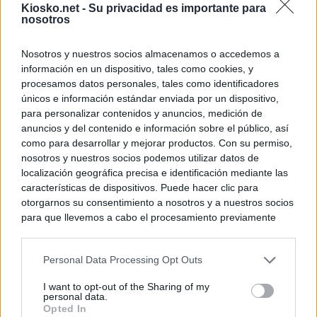
Kiosko.net -
Su privacidad es importante para
nosotros
Nosotros y nuestros socios almacenamos o accedemos a
información en un dispositivo, tales como cookies, y
procesamos datos personales, tales como identificadores
únicos e información estándar enviada por un dispositivo,
para personalizar contenidos y anuncios, medición de
anuncios y del contenido e información sobre el público, así
como para desarrollar y mejorar productos. Con su permiso,
nosotros y nuestros socios podemos utilizar datos de
localización geográfica precisa e identificación mediante las
características de dispositivos. Puede hacer clic para
otorgarnos su consentimiento a nosotros y a nuestros socios
para que llevemos a cabo el procesamiento previamente
descrito. De forma alternativa, puede acceder a información
más detallada y cambiar sus preferencias antes de otorgar o
Personal Data Processing Opt Outs
negar su consentimiento. Tenga en cuenta que algún
procesamiento de sus datos personales puede no requerir
I want to opt-out of the Sharing of my
de su consentimiento, pero usted tiene el derecho de
personal data.
rechazar tal procesamiento. Sus preferencias se aplicarán
Opted In