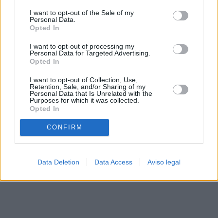
solo a este sitio web. Puede cambiar sus preferencias en
I want to opt-out of the Sale of my
cualquier momento entrando de nuevo en este sitio web o
Personal Data.
visitando nuestra política de privacidad.
Opted In
I want to opt-out of processing my
Personal Data for Targeted Advertising.
Opted In
I want to opt-out of Collection, Use,
Retention, Sale, and/or Sharing of my
Personal Data that Is Unrelated with the
Purposes for which it was collected.
Opted In
CONFIRM
Data Deletion
Data Access
Aviso legal