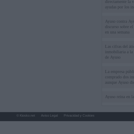
directamente la 
ayudas por los i
Ayuso contra Ay
discurso sobre e
en una semana
Las cifras del át
inmobiliaria a l
de Ayuso
La empresa públic
comprado dos inm
aunque Ayuso dic
el año"
Ayuso reina en l
© Kiosko.net
Aviso Legal
Privacidad y Cookies