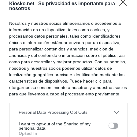
Kiosko.net -
Su privacidad es importante para
nosotros
Nosotros y nuestros socios almacenamos o accedemos a
información en un dispositivo, tales como cookies, y
procesamos datos personales, tales como identificadores
únicos e información estándar enviada por un dispositivo,
para personalizar contenidos y anuncios, medición de
anuncios y del contenido e información sobre el público, así
como para desarrollar y mejorar productos. Con su permiso,
nosotros y nuestros socios podemos utilizar datos de
localización geográfica precisa e identificación mediante las
características de dispositivos. Puede hacer clic para
otorgarnos su consentimiento a nosotros y a nuestros socios
para que llevemos a cabo el procesamiento previamente
descrito. De forma alternativa, puede acceder a información
más detallada y cambiar sus preferencias antes de otorgar o
Personal Data Processing Opt Outs
negar su consentimiento. Tenga en cuenta que algún
procesamiento de sus datos personales puede no requerir
I want to opt-out of the Sharing of my
de su consentimiento, pero usted tiene el derecho de
personal data.
rechazar tal procesamiento. Sus preferencias se aplicarán
Opted In