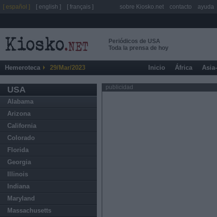
[ español ]
[ english ]
[ français ]
sobre Kiosko.net
contacto
ayuda
Periódicos de USA
Toda la prensa de hoy
Hemeroteca
29/Mar/2023
Inicio
África
Asia
publicidad
USA
Alabama
Arizona
California
Colorado
Florida
Georgia
Illinois
Indiana
Maryland
Massachusetts