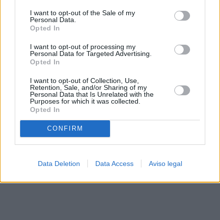
solo a este sitio web. Puede cambiar sus preferencias en
I want to opt-out of the Sale of my
cualquier momento entrando de nuevo en este sitio web o
Personal Data.
visitando nuestra política de privacidad.
Opted In
I want to opt-out of processing my
Personal Data for Targeted Advertising.
Opted In
I want to opt-out of Collection, Use,
Retention, Sale, and/or Sharing of my
Personal Data that Is Unrelated with the
Purposes for which it was collected.
Opted In
CONFIRM
Data Deletion
Data Access
Aviso legal