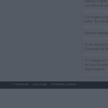
Sánchez se plant
con Italia tras c
Los viajeros atra
Italia: “Es ridíc
Sánchez responde
El uso personal d
Comunidad de M
El Gobierno de A
de Gran Vía más
logró venderlo
© Kiosko.net
Aviso Legal
Privacidad y Cookies