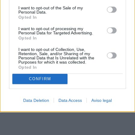
solo a este sitio web. Puede cambiar sus preferencias en
I want to opt-out of the Sale of my
cualquier momento entrando de nuevo en este sitio web o
Personal Data.
visitando nuestra política de privacidad.
Opted In
I want to opt-out of processing my
Personal Data for Targeted Advertising.
Opted In
I want to opt-out of Collection, Use,
Retention, Sale, and/or Sharing of my
Personal Data that Is Unrelated with the
Purposes for which it was collected.
Opted In
CONFIRM
Data Deletion
Data Access
Aviso legal