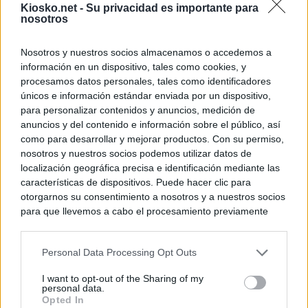
Kiosko.net -
Su privacidad es importante para
nosotros
Nosotros y nuestros socios almacenamos o accedemos a
información en un dispositivo, tales como cookies, y
procesamos datos personales, tales como identificadores
únicos e información estándar enviada por un dispositivo,
para personalizar contenidos y anuncios, medición de
anuncios y del contenido e información sobre el público, así
como para desarrollar y mejorar productos. Con su permiso,
nosotros y nuestros socios podemos utilizar datos de
localización geográfica precisa e identificación mediante las
características de dispositivos. Puede hacer clic para
otorgarnos su consentimiento a nosotros y a nuestros socios
para que llevemos a cabo el procesamiento previamente
descrito. De forma alternativa, puede acceder a información
más detallada y cambiar sus preferencias antes de otorgar o
Personal Data Processing Opt Outs
negar su consentimiento. Tenga en cuenta que algún
procesamiento de sus datos personales puede no requerir
I want to opt-out of the Sharing of my
de su consentimiento, pero usted tiene el derecho de
personal data.
rechazar tal procesamiento. Sus preferencias se aplicarán
Opted In