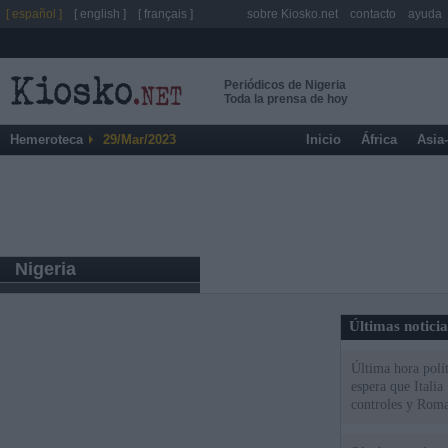
[ español ]
[ english ]
[ français ]
sobre Kiosko.net
contacto
ayuda
Periódicos de Nigeria
Toda la prensa de hoy
Hemeroteca
29/Mar/2023
Inicio
África
Asia
Nigeria
Últimas notici
Última hora polít
espera que Italia
controles y Roma