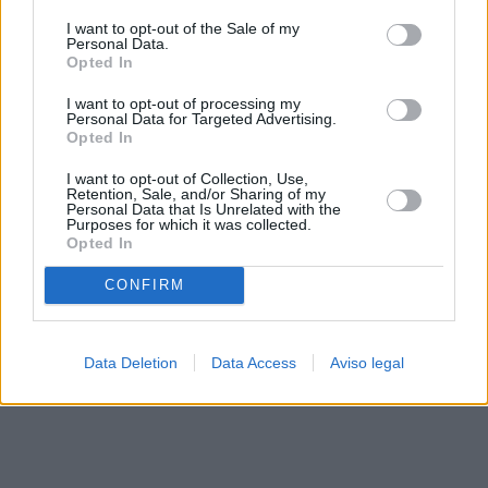
solo a este sitio web. Puede cambiar sus preferencias en
I want to opt-out of the Sale of my
cualquier momento entrando de nuevo en este sitio web o
Personal Data.
visitando nuestra política de privacidad.
Opted In
I want to opt-out of processing my
Personal Data for Targeted Advertising.
Opted In
I want to opt-out of Collection, Use,
Retention, Sale, and/or Sharing of my
Personal Data that Is Unrelated with the
Purposes for which it was collected.
Opted In
CONFIRM
Data Deletion
Data Access
Aviso legal