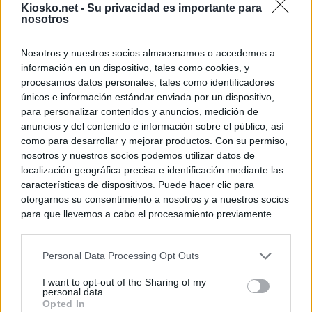
Kiosko.net -
Su privacidad es importante para
nosotros
Nosotros y nuestros socios almacenamos o accedemos a
información en un dispositivo, tales como cookies, y
procesamos datos personales, tales como identificadores
únicos e información estándar enviada por un dispositivo,
para personalizar contenidos y anuncios, medición de
anuncios y del contenido e información sobre el público, así
como para desarrollar y mejorar productos. Con su permiso,
nosotros y nuestros socios podemos utilizar datos de
localización geográfica precisa e identificación mediante las
características de dispositivos. Puede hacer clic para
otorgarnos su consentimiento a nosotros y a nuestros socios
para que llevemos a cabo el procesamiento previamente
descrito. De forma alternativa, puede acceder a información
más detallada y cambiar sus preferencias antes de otorgar o
Personal Data Processing Opt Outs
negar su consentimiento. Tenga en cuenta que algún
procesamiento de sus datos personales puede no requerir
I want to opt-out of the Sharing of my
de su consentimiento, pero usted tiene el derecho de
personal data.
rechazar tal procesamiento. Sus preferencias se aplicarán
Opted In