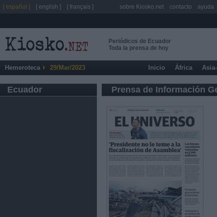
[ español ]
[ english ]
[ français ]
sobre Kiosko.net
contacto
ayuda
Periódicos de Ecuador
Toda la prensa de hoy
Hemeroteca
29/Mar/2023
Inicio
África
Asia
Ecuador
Prensa de Información G