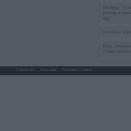
Sira Rego: "Es i
personas se muev
algo"
De Ceu
Rutas, testimonio
a Ceuta desde red
© Kiosko.net
Aviso Legal
Privacidad y Cookies