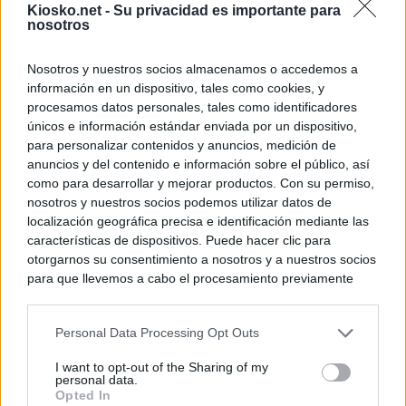
Kiosko.net -
Su privacidad es importante para
nosotros
Nosotros y nuestros socios almacenamos o accedemos a
información en un dispositivo, tales como cookies, y
procesamos datos personales, tales como identificadores
únicos e información estándar enviada por un dispositivo,
para personalizar contenidos y anuncios, medición de
anuncios y del contenido e información sobre el público, así
como para desarrollar y mejorar productos. Con su permiso,
nosotros y nuestros socios podemos utilizar datos de
localización geográfica precisa e identificación mediante las
características de dispositivos. Puede hacer clic para
otorgarnos su consentimiento a nosotros y a nuestros socios
para que llevemos a cabo el procesamiento previamente
descrito. De forma alternativa, puede acceder a información
más detallada y cambiar sus preferencias antes de otorgar o
Personal Data Processing Opt Outs
negar su consentimiento. Tenga en cuenta que algún
procesamiento de sus datos personales puede no requerir
I want to opt-out of the Sharing of my
de su consentimiento, pero usted tiene el derecho de
personal data.
rechazar tal procesamiento. Sus preferencias se aplicarán
Opted In