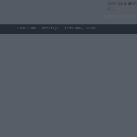
personas se muev
algo"
© Kiosko.net
Aviso Legal
Privacidad y Cookies