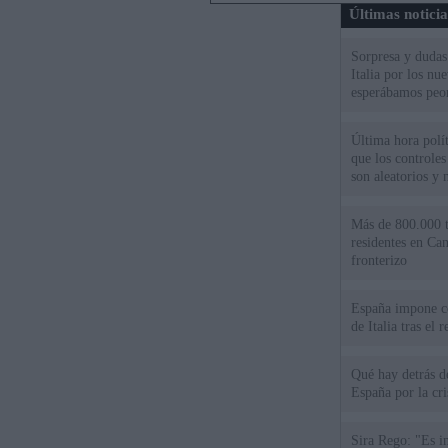
Últimas notici
Sorpresa y dudas 
Italia por los nu
esperábamos peo
Última hora políti
que los controles
son aleatorios y 
Más de 800.000 t
residentes en Can
fronterizo
España impone co
de Italia tras el
Qué hay detrás d
España por la cri
Sira Rego: "Es i