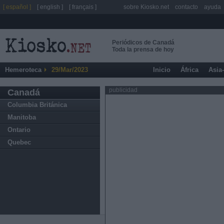
[ español ]
[ english ]
[ français ]
sobre Kiosko.net
contacto
ayuda
Periódicos de Canadá
Toda la prensa de hoy
Hemeroteca
29/Mar/2023
Inicio
África
Asia
publicidad
Canadá
Columbia Británica
Manitoba
Ontario
Quebec