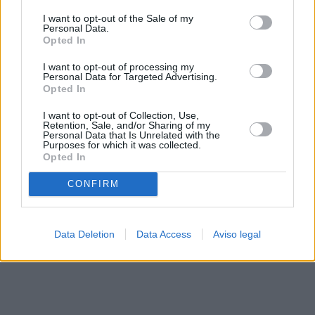
solo a este sitio web. Puede cambiar sus preferencias en
I want to opt-out of the Sale of my
cualquier momento entrando de nuevo en este sitio web o
Personal Data.
visitando nuestra política de privacidad.
Opted In
I want to opt-out of processing my
Personal Data for Targeted Advertising.
Opted In
I want to opt-out of Collection, Use,
Retention, Sale, and/or Sharing of my
Personal Data that Is Unrelated with the
Purposes for which it was collected.
Opted In
CONFIRM
Data Deletion
Data Access
Aviso legal