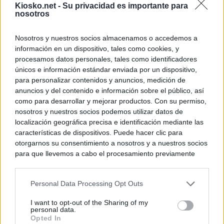
Kiosko.net -
Su privacidad es importante para
nosotros
Nosotros y nuestros socios almacenamos o accedemos a
información en un dispositivo, tales como cookies, y
procesamos datos personales, tales como identificadores
únicos e información estándar enviada por un dispositivo,
para personalizar contenidos y anuncios, medición de
anuncios y del contenido e información sobre el público, así
como para desarrollar y mejorar productos. Con su permiso,
nosotros y nuestros socios podemos utilizar datos de
localización geográfica precisa e identificación mediante las
características de dispositivos. Puede hacer clic para
otorgarnos su consentimiento a nosotros y a nuestros socios
para que llevemos a cabo el procesamiento previamente
descrito. De forma alternativa, puede acceder a información
más detallada y cambiar sus preferencias antes de otorgar o
Personal Data Processing Opt Outs
negar su consentimiento. Tenga en cuenta que algún
procesamiento de sus datos personales puede no requerir
I want to opt-out of the Sharing of my
de su consentimiento, pero usted tiene el derecho de
personal data.
rechazar tal procesamiento. Sus preferencias se aplicarán
Opted In