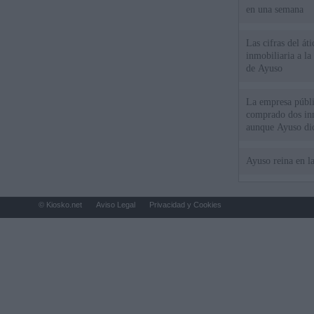
en una semana
Las cifras del át
inmobiliaria a l
de Ayuso
La empresa públic
comprado dos inm
aunque Ayuso dic
el año"
Ayuso reina en l
© Kiosko.net
Aviso Legal
Privacidad y Cookies