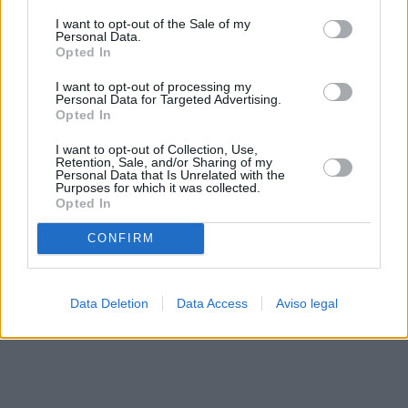
solo a este sitio web. Puede cambiar sus preferencias en
I want to opt-out of the Sale of my
cualquier momento entrando de nuevo en este sitio web o
Personal Data.
visitando nuestra política de privacidad.
Opted In
I want to opt-out of processing my
Personal Data for Targeted Advertising.
Opted In
I want to opt-out of Collection, Use,
Retention, Sale, and/or Sharing of my
Personal Data that Is Unrelated with the
Purposes for which it was collected.
Opted In
CONFIRM
Data Deletion
Data Access
Aviso legal