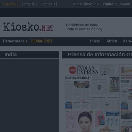
[ español ]
[ english ]
[ français ]
sobre Kiosko.net
contacto
ayuda
Periódicos de India
Toda la prensa de hoy
Hemeroteca
29/Mar/2023
Inicio
África
Asia
India
Prensa de Información G