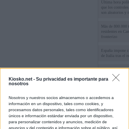
Última hora políti
que los controles
son aleatorios y 
Más de 800.000 t
residentes en Can
fronterizo
España impone co
de Italia tras el
Qué hay detrás d
España por la cri
Kiosko.net -
Su privacidad es importante para
nosotros
Sira Rego: "Es i
personas se muev
Nosotros y nuestros socios almacenamos o accedemos a
algo"
información en un dispositivo, tales como cookies, y
procesamos datos personales, tales como identificadores
únicos e información estándar enviada por un dispositivo,
© Kiosko.net
Aviso Legal
Privacidad y Cookies
para personalizar contenidos y anuncios, medición de
anuncios y del contenido e información sobre el público, así