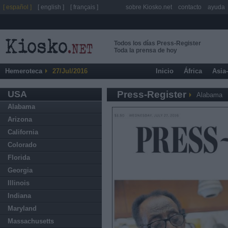
[ español ]
[ english ]
[ français ]
sobre Kiosko.net
contacto
ayuda
Todos los días Press-Register
Toda la prensa de hoy
Hemeroteca
27/Jul/2016
Inicio
África
Asia
USA
Press-Register
Alabama
Alabama
Arizona
California
Colorado
Florida
Georgia
Illinois
Indiana
Maryland
Massachusetts