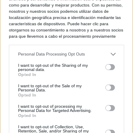
como para desarrollar y mejorar productos. Con su permiso,
nosotros y nuestros socios podemos utilizar datos de
localización geográfica precisa e identificación mediante las
características de dispositivos. Puede hacer clic para
otorgarnos su consentimiento a nosotros y a nuestros socios
para que llevemos a cabo el procesamiento previamente
descrito. De forma alternativa, puede acceder a información
más detallada y cambiar sus preferencias antes de otorgar o
Personal Data Processing Opt Outs
negar su consentimiento. Tenga en cuenta que algún
procesamiento de sus datos personales puede no requerir
I want to opt-out of the Sharing of my
de su consentimiento, pero usted tiene el derecho de
personal data.
rechazar tal procesamiento. Sus preferencias se aplicarán
Opted In
solo a este sitio web. Puede cambiar sus preferencias en
I want to opt-out of the Sale of my
cualquier momento entrando de nuevo en este sitio web o
Personal Data.
visitando nuestra política de privacidad.
Opted In
I want to opt-out of processing my
Personal Data for Targeted Advertising.
Opted In
I want to opt-out of Collection, Use,
Retention, Sale, and/or Sharing of my