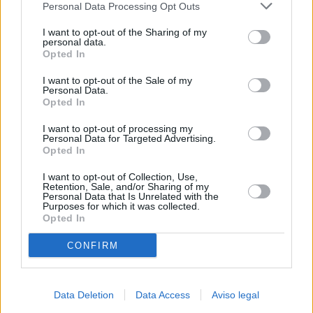
Personal Data Processing Opt Outs
negar su consentimiento. Tenga en cuenta que algún
procesamiento de sus datos personales puede no requerir
I want to opt-out of the Sharing of my
de su consentimiento, pero usted tiene el derecho de
personal data.
rechazar tal procesamiento. Sus preferencias se aplicarán
Opted In
solo a este sitio web. Puede cambiar sus preferencias en
I want to opt-out of the Sale of my
cualquier momento entrando de nuevo en este sitio web o
Personal Data.
visitando nuestra política de privacidad.
Opted In
I want to opt-out of processing my
Personal Data for Targeted Advertising.
Opted In
I want to opt-out of Collection, Use,
Retention, Sale, and/or Sharing of my
Personal Data that Is Unrelated with the
Purposes for which it was collected.
Opted In
CONFIRM
Data Deletion
Data Access
Aviso legal