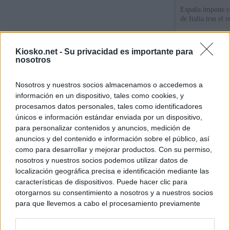
España impone co
de Italia tras el
Qué hay detrás d
Kiosko.net -
Su privacidad es importante para
España por la cri
nosotros
Sira Rego: "Es i
Nosotros y nuestros socios almacenamos o accedemos a
personas se muev
información en un dispositivo, tales como cookies, y
algo"
procesamos datos personales, tales como identificadores
únicos e información estándar enviada por un dispositivo,
para personalizar contenidos y anuncios, medición de
© Kiosko.net
Aviso Legal
Privacidad y Cookies
anuncios y del contenido e información sobre el público, así
como para desarrollar y mejorar productos. Con su permiso,
nosotros y nuestros socios podemos utilizar datos de
localización geográfica precisa e identificación mediante las
características de dispositivos. Puede hacer clic para
otorgarnos su consentimiento a nosotros y a nuestros socios
para que llevemos a cabo el procesamiento previamente
descrito. De forma alternativa, puede acceder a información
más detallada y cambiar sus preferencias antes de otorgar o