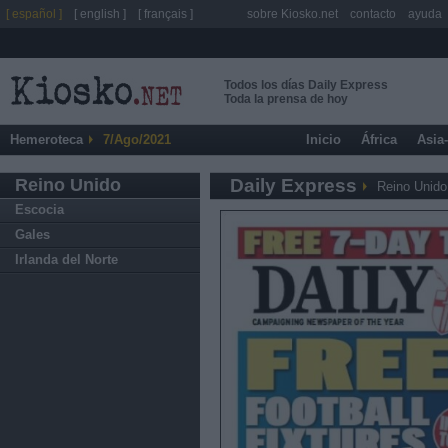
[ español ]
[ english ]
[ français ]
sobre Kiosko.net
contacto
ayuda
Todos los días Daily Express
Toda la prensa de hoy
Hemeroteca
7/Ago/2021
Inicio
África
Asia
Reino Unido
Daily Express
Reino Unido
Escocia
Gales
Irlanda del Norte