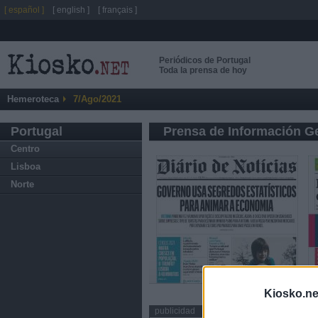
[ español ]
[ english ]
[ français ]
Periódicos de Portugal
Toda la prensa de hoy
Hemeroteca
7/Ago/2021
Portugal
Prensa de Información G
Centro
Lisboa
Norte
Kiosko.ne
publicidad