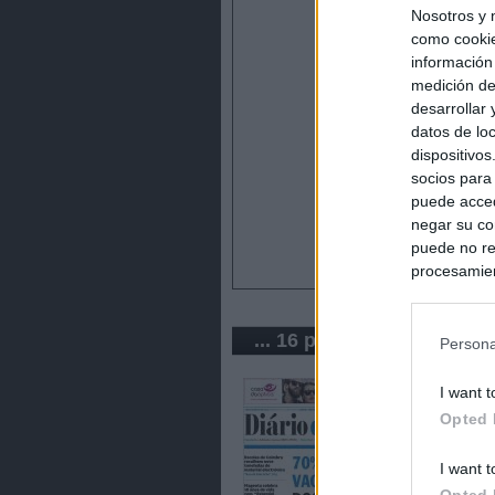
Nosotros y 
como cookie
información
medición de
desarrollar
datos de loc
dispositivo
socios para
puede acced
negar su co
puede no re
procesamien
preferencia
política de 
... 16 periódicos de Portu
Persona
I want t
Opted 
I want t