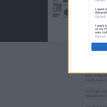
Opted 
I want 
Advertis
Opted 
I want t
of my P
was col
Opted 
Últimas notic
España impone co
Meloni a quitar
Italia rechaza 
España hasta el
La Fiscalía act
asignados por la