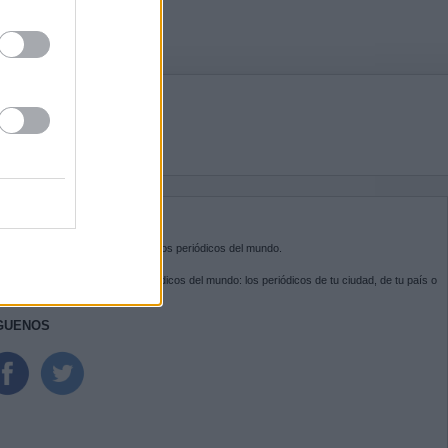
BRE KIOSKO.NET
sko.net
es la puerta de entrada a los periódicos del mundo.
ega por las portadas de los periódicos del mundo: los periódicos de tu ciudad, de tu país o
 otro extremo del mundo.
GUENOS