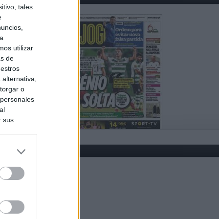
tivo, tales
e
nuncios,
ra
os utilizar
as de
uestros
alternativa,
torgar o
 personales
al
r sus
do nuestra