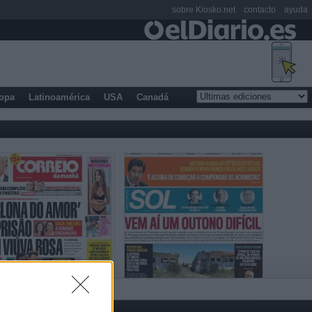
sobre Kiosko.net
contacto
ayuda
opa
Latinoamérica
USA
Canadá