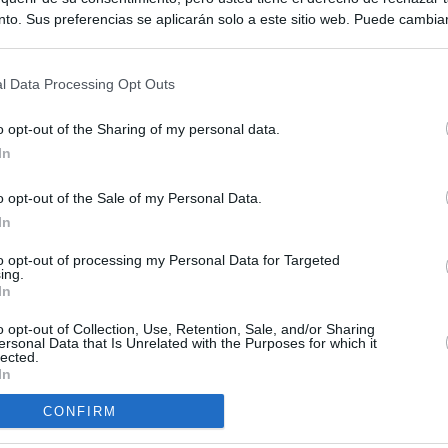
to. Sus preferencias se aplicarán solo a este sitio web. Puede cambia
s en cualquier momento entrando de nuevo en este sitio web o visitan
privacidad.
l Data Processing Opt Outs
o opt-out of the Sharing of my personal data.
In
o opt-out of the Sale of my Personal Data.
ias
In
SO
Kio
 entre los viajeros procedentes de Italia por los nuevos
to opt-out of processing my Personal Data for Targeted
ing.
 lo esperábamos peor"
Nav
In
del
ntroles a los viajeros procedentes de Italia tras el rechazo de
o opt-out of Collection, Use, Retention, Sale, and/or Sharing
SÍ
los
ersonal Data that Is Unrelated with the Purposes for which it
lected.
In
tica, en directo: Interior reitera que los controles a viajeros
alia son aleatorios y no sistemáticos
CONFIRM