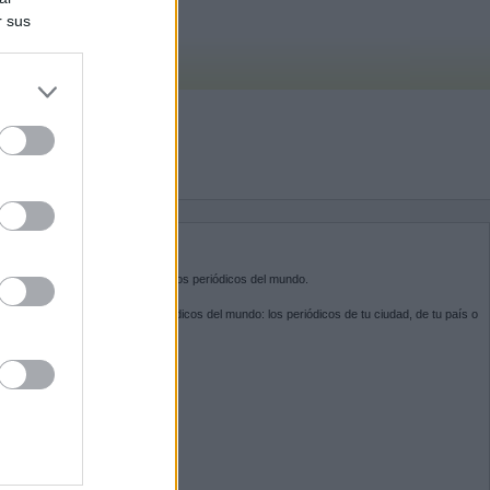
r sus
do nuestra
BRE KIOSKO.NET
sko.net
es la puerta de entrada a los periódicos del mundo.
ega por las portadas de los periódicos del mundo: los periódicos de tu ciudad, de tu país o
 otro extremo del mundo.
GUENOS