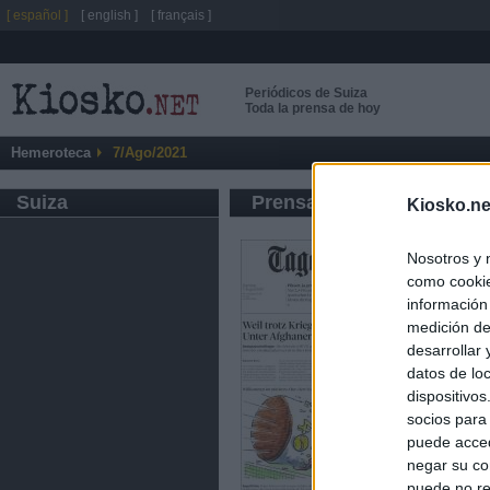
[ español ]
[ english ]
[ français ]
Periódicos de Suiza
Toda la prensa de hoy
Hemeroteca
7/Ago/2021
Suiza
Prensa de Información G
Kiosko.ne
Nosotros y 
como cookie
información
medición de
desarrollar
datos de loc
dispositivo
socios para
puede acced
negar su co
puede no re