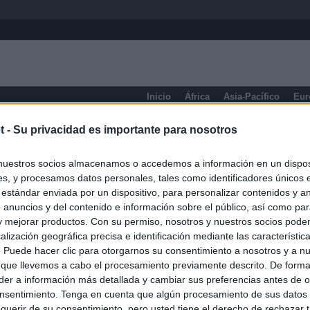
Inicio
África
Asia-Pacífico
Eur
eneral
t -
Su privacidad es importante para nosotros
nuestros socios almacenamos o accedemos a información en un disposi
s, y procesamos datos personales, tales como identificadores únicos 
 estándar enviada por un dispositivo, para personalizar contenidos y a
 anuncios y del contenido e información sobre el público, así como pa
 y mejorar productos. Con su permiso, nosotros y nuestros socios podem
alización geográfica precisa e identificación mediante las característic
s. Puede hacer clic para otorgarnos su consentimiento a nosotros y a n
 que llevemos a cabo el procesamiento previamente descrito. De forma 
er a información más detallada y cambiar sus preferencias antes de o
nsentimiento. Tenga en cuenta que algún procesamiento de sus datos
querir de su consentimiento, pero usted tiene el derecho de rechazar t