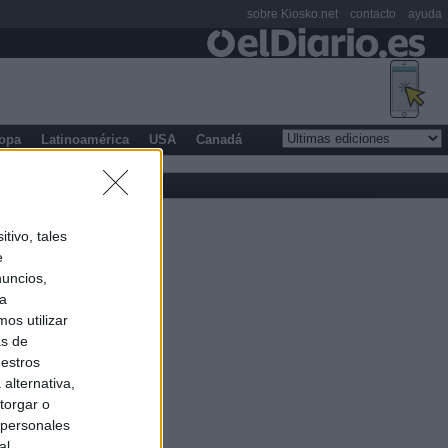
sobre Kiosko.net
contacto
ayuda
opa
Latinoamérica
USA
Canadá
tivo, tales
e
nuncios,
ra
os utilizar
as de
uestros
alternativa,
torgar o
 personales
al