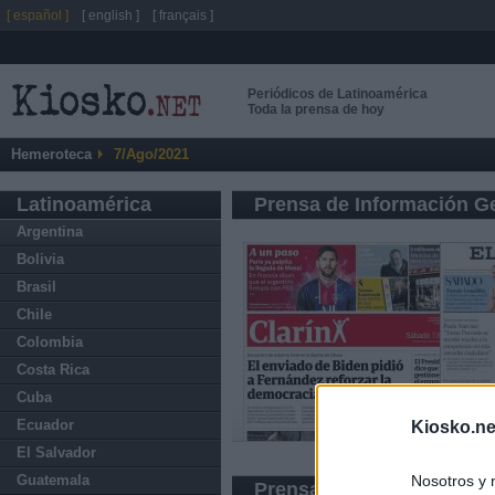
[ español ]
[ english ]
[ français ]
Periódicos de Latinoamérica
Toda la prensa de hoy
Hemeroteca
7/Ago/2021
Latinoamérica
Prensa de Información G
Argentina
Bolivia
Brasil
Chile
Colombia
Costa Rica
Cuba
Ecuador
Kiosko.ne
El Salvador
Nosotros y 
Guatemala
Prensa Deportiva