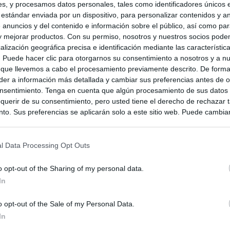
s, y procesamos datos personales, tales como identificadores únicos 
 estándar enviada por un dispositivo, para personalizar contenidos y a
 anuncios y del contenido e información sobre el público, así como pa
 y mejorar productos. Con su permiso, nosotros y nuestros socios podem
alización geográfica precisa e identificación mediante las característic
s. Puede hacer clic para otorgarnos su consentimiento a nosotros y a n
 que llevemos a cabo el procesamiento previamente descrito. De forma 
er a información más detallada y cambiar sus preferencias antes de o
nsentimiento. Tenga en cuenta que algún procesamiento de sus datos
querir de su consentimiento, pero usted tiene el derecho de rechazar t
to. Sus preferencias se aplicarán solo a este sitio web. Puede cambia
s en cualquier momento entrando de nuevo en este sitio web o visitan
privacidad.
l Data Processing Opt Outs
o opt-out of the Sharing of my personal data.
In
o opt-out of the Sale of my Personal Data.
In