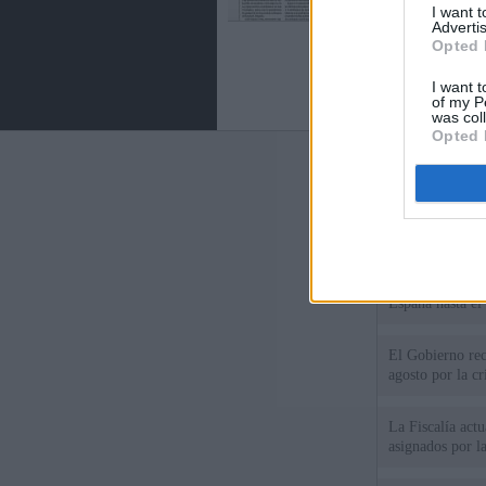
I want 
Advertis
Opted 
I want t
of my P
was col
Opted 
Últimas notic
El Gobierno da u
España o adopt
Italia rechaza 
España hasta el
El Gobierno rec
agosto por la cr
La Fiscalía act
asignados por la