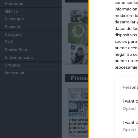
como cookie
Honduras
información
México
medición de
Nicaragua
desarrollar
Panamá
datos de loc
Paraguay
dispositivo
socios para
Perú
puede acced
Puerto Rico
negar su co
R. Dominicana
puede no re
Uruguay
procesamien
Venezuela
preferencia
Prensa Económica
política de 
Persona
I want t
Opted 
I want t
Opted 