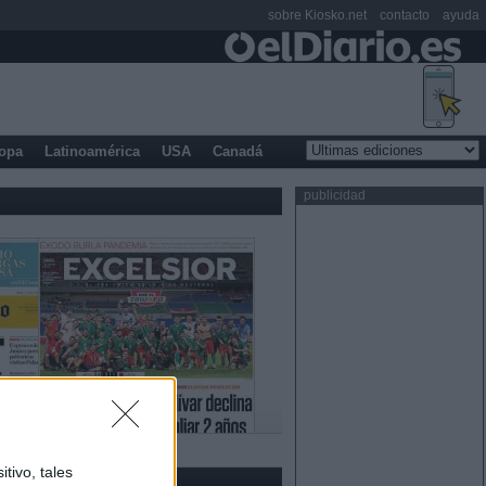
sobre Kiosko.net
contacto
ayuda
opa
Latinoamérica
USA
Canadá
publicidad
tivo, tales