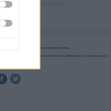
BRE KIOSKO.NET
sko.net
es la puerta de entrada a los periódicos del mundo.
ega por las portadas de los periódicos del mundo: los periódicos de tu ciudad, de tu país o
 otro extremo del mundo.
GUENOS