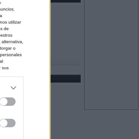
e
nuncios,
ra
os utilizar
as de
uestros
alternativa,
torgar o
 personales
al
r sus
do nuestra