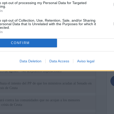
to opt-out of processing my Personal Data for Targeted
ing.
In
o opt-out of Collection, Use, Retention, Sale, and/or Sharing
ersonal Data that Is Unrelated with the Purposes for which it
lected.
In
ias
SO
CONFIRM
Kio
n ultimátum a Italia: o levanta los controles a viajeros de
ará "medidas proporcionales"
Nav
del
Data Deletion
Data Access
Aviso legal
el ultimátum del Gobierno y mantiene los controles a viajeros de
SÍ
 15 de agosto: "No aceptamos imposiciones"
haza el intento del PP de que los ministros acudan al Senado en
isis de Ceuta
uará contra las comunidades que no acojan a los menores
 crisis de Ceuta