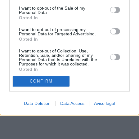
solo a este sitio web. Puede cambiar sus preferencias en
I want to opt-out of the Sale of my
cualquier momento entrando de nuevo en este sitio web o
Personal Data.
visitando nuestra política de privacidad.
Opted In
I want to opt-out of processing my
Personal Data for Targeted Advertising.
Opted In
I want to opt-out of Collection, Use,
Retention, Sale, and/or Sharing of my
Personal Data that Is Unrelated with the
Purposes for which it was collected.
Opted In
CONFIRM
Data Deletion
Data Access
Aviso legal