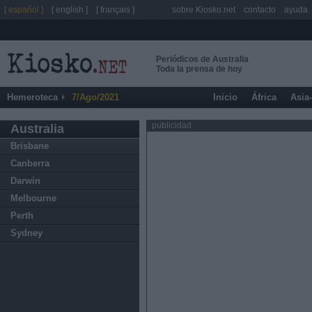
[ español ]
[ english ]
[ français ]
sobre Kiosko.net
contacto
ayuda
Periódicos de Australia
Toda la prensa de hoy
Hemeroteca
7/Ago/2021
Inicio
África
Asia
publicidad
Australia
Brisbane
Canberra
Darwin
Melbourne
Perth
Sydney