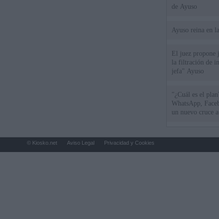
de Ayuso
Ayuso reina en l
El juez propone j
la filtración de i
jefa" Ayuso
"¿Cuál es el plan
WhatsApp, Faceb
un nuevo cruce a
15 de agosto
© Kiosko.net
Aviso Legal
Privacidad y Cookies