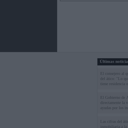
Últimas notici
El consejero al 
del ático: "Lo q
tiene residencia o
El Gobierno de A
directamente la 
ayudas por los i
Las cifras del át
inmobiliaria a l