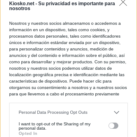
Kiosko.net -
Su privacidad es importante para
nosotros
Nosotros y nuestros socios almacenamos o accedemos a
información en un dispositivo, tales como cookies, y
procesamos datos personales, tales como identificadores
únicos e información estándar enviada por un dispositivo,
para personalizar contenidos y anuncios, medición de
anuncios y del contenido e información sobre el público, así
como para desarrollar y mejorar productos. Con su permiso,
nosotros y nuestros socios podemos utilizar datos de
localización geográfica precisa e identificación mediante las
características de dispositivos. Puede hacer clic para
otorgarnos su consentimiento a nosotros y a nuestros socios
para que llevemos a cabo el procesamiento previamente
descrito. De forma alternativa, puede acceder a información
más detallada y cambiar sus preferencias antes de otorgar o
Personal Data Processing Opt Outs
negar su consentimiento. Tenga en cuenta que algún
procesamiento de sus datos personales puede no requerir
I want to opt-out of the Sharing of my
de su consentimiento, pero usted tiene el derecho de
personal data.
rechazar tal procesamiento. Sus preferencias se aplicarán
Opted In