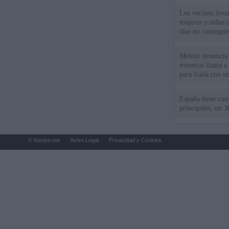
Los vecinos leva
mujeres y niñas 
días no consegu
Meloni denuncia 
mientras llama a
para Italia con 
España tiene cas
principales, un 3
© Kiosko.net
Aviso Legal
Privacidad y Cookies