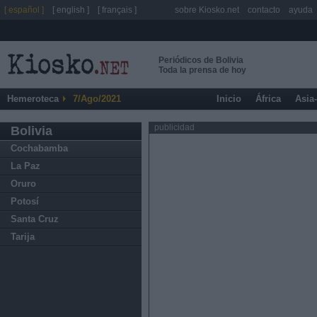
[ español ]
[ english ]
[ français ]
sobre Kiosko.net
contacto
ayuda
Periódicos de Bolivia
Toda la prensa de hoy
Hemeroteca
7/Ago/2021
Inicio
África
Asia
publicidad
Bolivia
Cochabamba
La Paz
Oruro
Potosí
Santa Cruz
Tarija