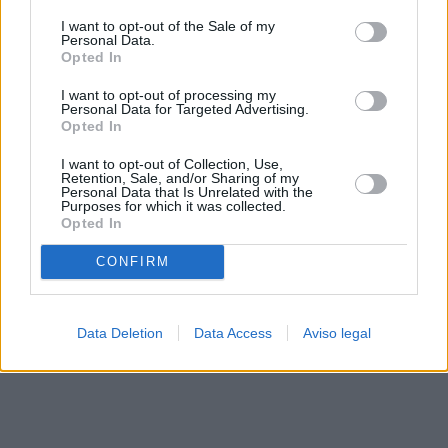
solo a este sitio web. Puede cambiar sus preferencias en
I want to opt-out of the Sale of my
cualquier momento entrando de nuevo en este sitio web o
Personal Data.
visitando nuestra política de privacidad.
Opted In
I want to opt-out of processing my
Personal Data for Targeted Advertising.
Opted In
I want to opt-out of Collection, Use,
Retention, Sale, and/or Sharing of my
Personal Data that Is Unrelated with the
Purposes for which it was collected.
Opted In
CONFIRM
Data Deletion
Data Access
Aviso legal