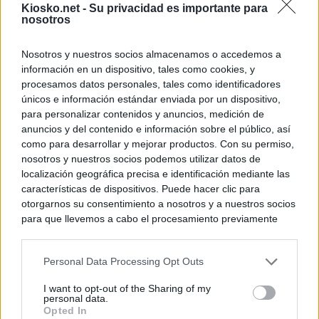
Kiosko.net -
Su privacidad es importante para
nosotros
Nosotros y nuestros socios almacenamos o accedemos a
información en un dispositivo, tales como cookies, y
procesamos datos personales, tales como identificadores
únicos e información estándar enviada por un dispositivo,
para personalizar contenidos y anuncios, medición de
anuncios y del contenido e información sobre el público, así
como para desarrollar y mejorar productos. Con su permiso,
nosotros y nuestros socios podemos utilizar datos de
localización geográfica precisa e identificación mediante las
características de dispositivos. Puede hacer clic para
otorgarnos su consentimiento a nosotros y a nuestros socios
para que llevemos a cabo el procesamiento previamente
descrito. De forma alternativa, puede acceder a información
más detallada y cambiar sus preferencias antes de otorgar o
Personal Data Processing Opt Outs
negar su consentimiento. Tenga en cuenta que algún
procesamiento de sus datos personales puede no requerir
I want to opt-out of the Sharing of my
de su consentimiento, pero usted tiene el derecho de
personal data.
rechazar tal procesamiento. Sus preferencias se aplicarán
Opted In