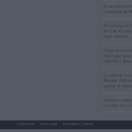
El uso personal d
Comunidad de M
El Gobierno de A
de Gran Vía más
logró venderlo
Última hora polít
espera que Italia
controles y Roma
La crisis de Ceuta
Mundial 2030 ju
agachar la cabez
Sánchez se plant
con Italia tras c
© Kiosko.net
Aviso Legal
Privacidad y Cookies