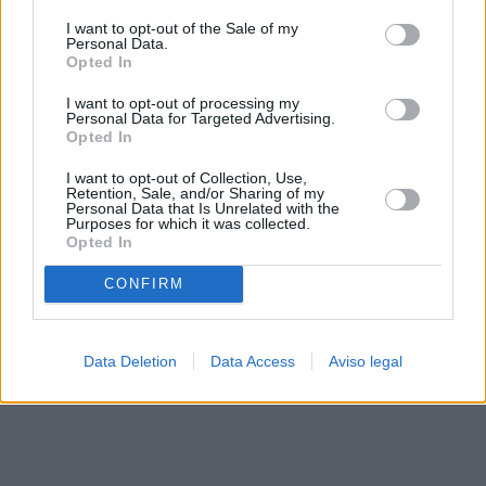
solo a este sitio web. Puede cambiar sus preferencias en
I want to opt-out of the Sale of my
cualquier momento entrando de nuevo en este sitio web o
Personal Data.
visitando nuestra política de privacidad.
Opted In
I want to opt-out of processing my
Personal Data for Targeted Advertising.
Opted In
I want to opt-out of Collection, Use,
Retention, Sale, and/or Sharing of my
Personal Data that Is Unrelated with the
Purposes for which it was collected.
Opted In
CONFIRM
Data Deletion
Data Access
Aviso legal