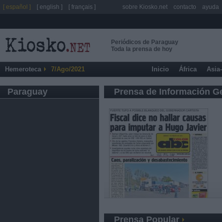
[ español ]
[ english ]
[ français ]
sobre Kiosko.net
contacto
ayuda
Periódicos de Paraguay
Toda la prensa de hoy
Hemeroteca
7/Ago/2021
Inicio
África
Asia
Paraguay
Prensa de Información G
Prensa Popular