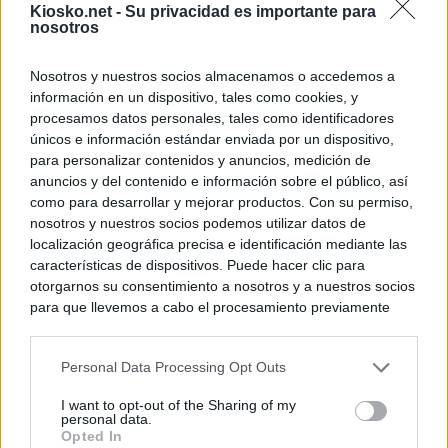
Kiosko.net -
Su privacidad es importante para
nosotros
Nosotros y nuestros socios almacenamos o accedemos a
información en un dispositivo, tales como cookies, y
procesamos datos personales, tales como identificadores
únicos e información estándar enviada por un dispositivo,
para personalizar contenidos y anuncios, medición de
anuncios y del contenido e información sobre el público, así
como para desarrollar y mejorar productos. Con su permiso,
nosotros y nuestros socios podemos utilizar datos de
localización geográfica precisa e identificación mediante las
características de dispositivos. Puede hacer clic para
otorgarnos su consentimiento a nosotros y a nuestros socios
para que llevemos a cabo el procesamiento previamente
descrito. De forma alternativa, puede acceder a información
más detallada y cambiar sus preferencias antes de otorgar o
Personal Data Processing Opt Outs
negar su consentimiento. Tenga en cuenta que algún
procesamiento de sus datos personales puede no requerir
I want to opt-out of the Sharing of my
de su consentimiento, pero usted tiene el derecho de
personal data.
rechazar tal procesamiento. Sus preferencias se aplicarán
Opted In