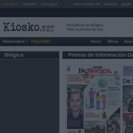
[ español ]
[ english ]
[ français ]
sobre Kiosko.net
contacto
ayuda
Periódicos de Bélgica
Toda la prensa de hoy
Hemeroteca
7/Ago/2021
Inicio
África
Asia
Bélgica
Prensa de Información G