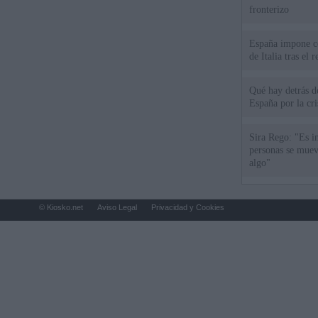
fronterizo
España impone co
de Italia tras el
Qué hay detrás d
España por la cri
Sira Rego: "Es i
personas se muev
algo"
© Kiosko.net
Aviso Legal
Privacidad y Cookies