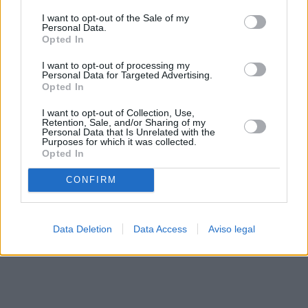
solo a este sitio web. Puede cambiar sus preferencias en
I want to opt-out of the Sale of my
cualquier momento entrando de nuevo en este sitio web o
Personal Data.
visitando nuestra política de privacidad.
Opted In
I want to opt-out of processing my
Personal Data for Targeted Advertising.
Opted In
I want to opt-out of Collection, Use,
Retention, Sale, and/or Sharing of my
Personal Data that Is Unrelated with the
Purposes for which it was collected.
Opted In
CONFIRM
Data Deletion
Data Access
Aviso legal