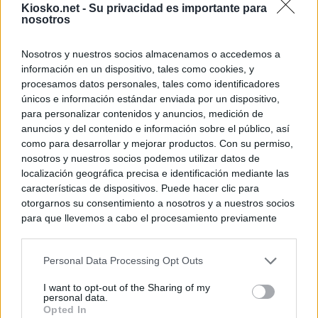
Kiosko.net -
Su privacidad es importante para
nosotros
Nosotros y nuestros socios almacenamos o accedemos a
información en un dispositivo, tales como cookies, y
procesamos datos personales, tales como identificadores
únicos e información estándar enviada por un dispositivo,
para personalizar contenidos y anuncios, medición de
anuncios y del contenido e información sobre el público, así
como para desarrollar y mejorar productos. Con su permiso,
nosotros y nuestros socios podemos utilizar datos de
localización geográfica precisa e identificación mediante las
características de dispositivos. Puede hacer clic para
otorgarnos su consentimiento a nosotros y a nuestros socios
para que llevemos a cabo el procesamiento previamente
descrito. De forma alternativa, puede acceder a información
más detallada y cambiar sus preferencias antes de otorgar o
Personal Data Processing Opt Outs
negar su consentimiento. Tenga en cuenta que algún
procesamiento de sus datos personales puede no requerir
I want to opt-out of the Sharing of my
de su consentimiento, pero usted tiene el derecho de
personal data.
rechazar tal procesamiento. Sus preferencias se aplicarán
Opted In