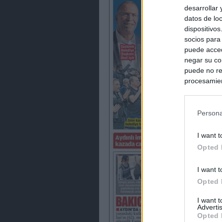
desarrollar
datos de loc
dispositivo
socios para
puede acced
negar su co
puede no re
procesamien
preferencia
política de 
Persona
I want t
Opted 
I want t
Opted 
I want 
Advertis
Opted 