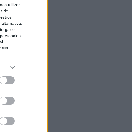
os utilizar
as de
uestros
alternativa,
torgar o
 personales
al
r sus
do nuestra