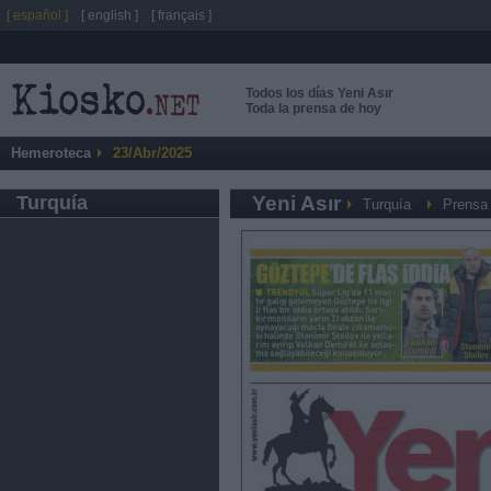
[ español ]
[ english ]
[ français ]
Todos los días Yeni Asır
Toda la prensa de hoy
Hemeroteca
23/Abr/2025
Turquía
Yeni Asır
Turquía
Prensa 