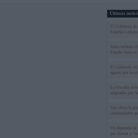
Últimas notic
El Gobierno da u
España o adopt
Italia rechaza 
España hasta el
El Gobierno rec
agosto por la cr
La Fiscalía act
asignados por la
Vox eleva la pr
comunidades qu
Un diputado de
por llamar a “c