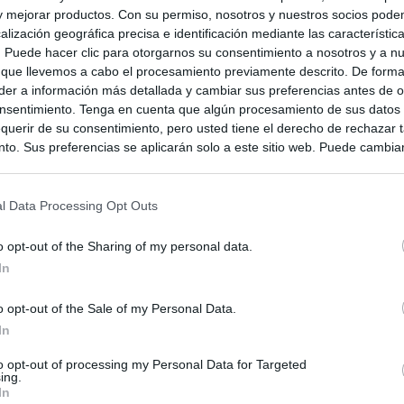
 y mejorar productos. Con su permiso, nosotros y nuestros socios podem
alización geográfica precisa e identificación mediante las característic
s. Puede hacer clic para otorgarnos su consentimiento a nosotros y a n
 que llevemos a cabo el procesamiento previamente descrito. De forma 
er a información más detallada y cambiar sus preferencias antes de o
nsentimiento. Tenga en cuenta que algún procesamiento de sus datos
querir de su consentimiento, pero usted tiene el derecho de rechazar t
to. Sus preferencias se aplicarán solo a este sitio web. Puede cambia
s en cualquier momento entrando de nuevo en este sitio web o visitan
privacidad.
l Data Processing Opt Outs
o opt-out of the Sharing of my personal data.
In
o opt-out of the Sale of my Personal Data.
In
to opt-out of processing my Personal Data for Targeted
ing.
In