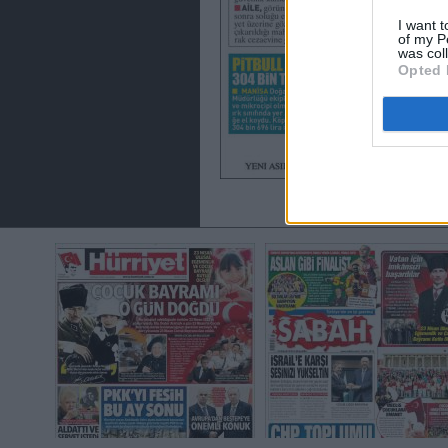
I want t
of my P
was col
Opted 