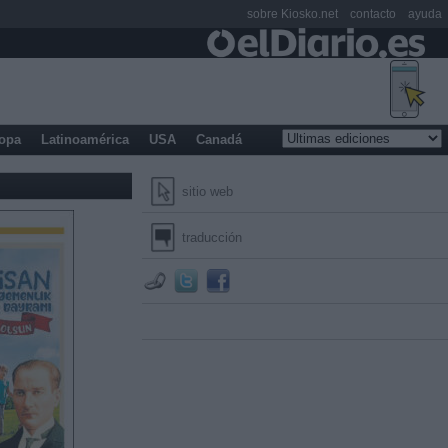
sobre Kiosko.net
contacto
ayuda
opa
Latinoamérica
USA
Canadá
sitio web
traducción