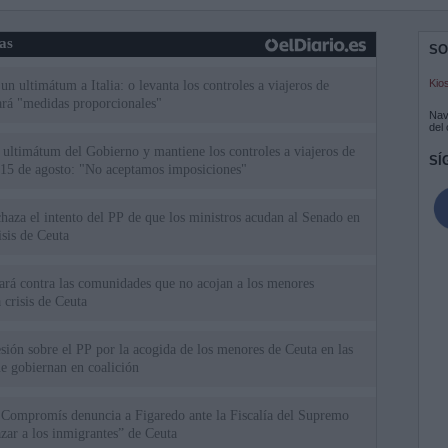
ias
SO
Kio
n ultimátum a Italia: o levanta los controles a viajeros de
ará "medidas proporcionales"
Nav
del
el ultimátum del Gobierno y mantiene los controles a viajeros de
SÍ
 15 de agosto: "No aceptamos imposiciones"
haza el intento del PP de que los ministros acudan al Senado en
isis de Ceuta
uará contra las comunidades que no acojan a los menores
 crisis de Ceuta
esión sobre el PP por la acogida de los menores de Ceuta en las
e gobiernan en coalición
 Compromís denuncia a Figaredo ante la Fiscalía del Supremo
azar a los inmigrantes” de Ceuta