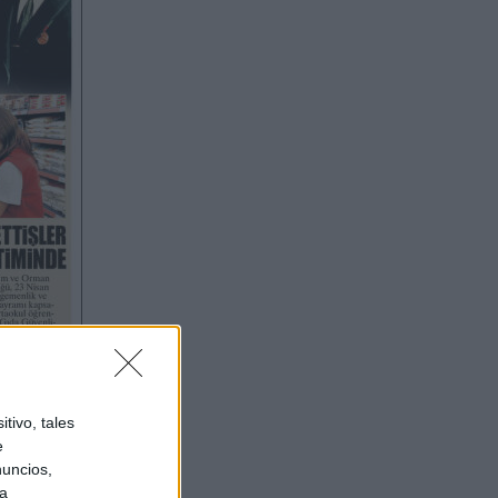
tivo, tales
e
nuncios,
ra