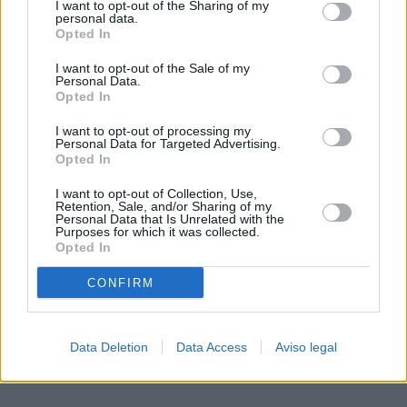
I want to opt-out of the Sharing of my
de su consentimiento, pero usted tiene el derecho de
personal data.
rechazar tal procesamiento. Sus preferencias se aplicarán
Opted In
solo a este sitio web. Puede cambiar sus preferencias en
I want to opt-out of the Sale of my
cualquier momento entrando de nuevo en este sitio web o
Personal Data.
visitando nuestra política de privacidad.
Opted In
I want to opt-out of processing my
Personal Data for Targeted Advertising.
Opted In
I want to opt-out of Collection, Use,
Retention, Sale, and/or Sharing of my
Personal Data that Is Unrelated with the
Purposes for which it was collected.
Opted In
CONFIRM
Data Deletion
Data Access
Aviso legal