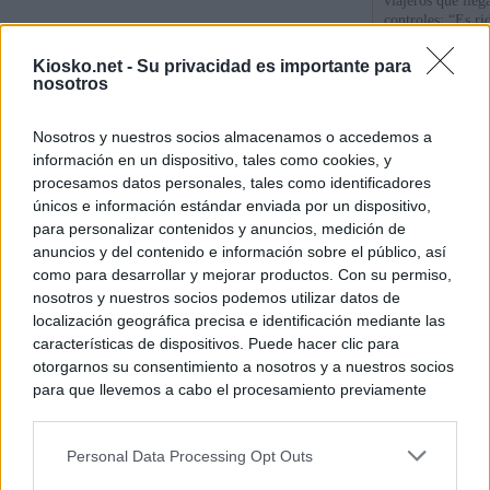
viajeros que llega
controles: “Es ri
Kiosko.net -
Su privacidad es importante para
Sira Rego: "Es i
nosotros
personas se muev
algo"
Nosotros y nuestros socios almacenamos o accedemos a
información en un dispositivo, tales como cookies, y
De Ceu
procesamos datos personales, tales como identificadores
únicos e información estándar enviada por un dispositivo,
para personalizar contenidos y anuncios, medición de
© Kiosko.net
Aviso Legal
Privacidad y Cookies
anuncios y del contenido e información sobre el público, así
como para desarrollar y mejorar productos. Con su permiso,
nosotros y nuestros socios podemos utilizar datos de
localización geográfica precisa e identificación mediante las
características de dispositivos. Puede hacer clic para
otorgarnos su consentimiento a nosotros y a nuestros socios
para que llevemos a cabo el procesamiento previamente
descrito. De forma alternativa, puede acceder a información
más detallada y cambiar sus preferencias antes de otorgar o
Personal Data Processing Opt Outs
negar su consentimiento. Tenga en cuenta que algún
procesamiento de sus datos personales puede no requerir