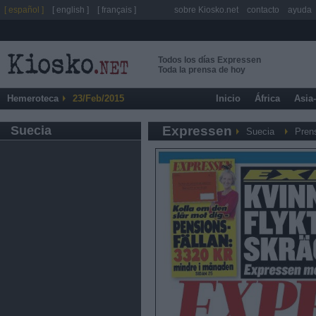
[ español ]
[ english ]
[ français ]
sobre Kiosko.net
contacto
ayuda
Todos los días Expressen
Toda la prensa de hoy
Hemeroteca
23/Feb/2015
Inicio
África
Asia
Suecia
Expressen
Suecia
Pren