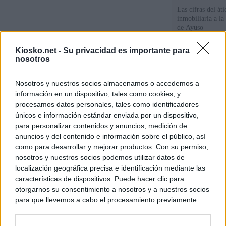
Las cifras del át
inmobiliaria a l
de Ayuso
Kiosko.net -
Su privacidad es importante para
La empresa públic
nosotros
comprado dos inm
aunque Ayuso dic
el año"
Nosotros y nuestros socios almacenamos o accedemos a
información en un dispositivo, tales como cookies, y
Ayuso reina en l
procesamos datos personales, tales como identificadores
únicos e información estándar enviada por un dispositivo,
para personalizar contenidos y anuncios, medición de
© Kiosko.net
Aviso Legal
Privacidad y Cookies
anuncios y del contenido e información sobre el público, así
como para desarrollar y mejorar productos. Con su permiso,
nosotros y nuestros socios podemos utilizar datos de
localización geográfica precisa e identificación mediante las
características de dispositivos. Puede hacer clic para
otorgarnos su consentimiento a nosotros y a nuestros socios
para que llevemos a cabo el procesamiento previamente
descrito. De forma alternativa, puede acceder a información
más detallada y cambiar sus preferencias antes de otorgar o