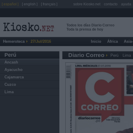
[ español ]
[ english ]
[ français ]
sobre Kiosko.net
contacto
ayuda
Todos los días Diario Correo
Toda la prensa de hoy
Hemeroteca
27/Jul/2016
Inicio
África
Asia
Perú
Diario Correo
Perú
Lima
Ancash
Ayacucho
Cajamarca
Cuzco
Lima