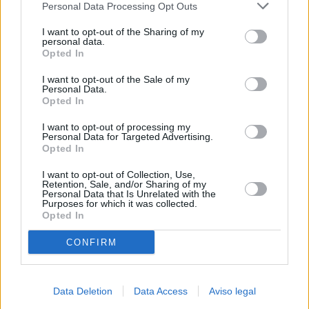
Personal Data Processing Opt Outs
negar su consentimiento. Tenga en cuenta que algún
procesamiento de sus datos personales puede no requerir
I want to opt-out of the Sharing of my
de su consentimiento, pero usted tiene el derecho de
personal data.
rechazar tal procesamiento. Sus preferencias se aplicarán
Opted In
solo a este sitio web. Puede cambiar sus preferencias en
I want to opt-out of the Sale of my
cualquier momento entrando de nuevo en este sitio web o
Personal Data.
visitando nuestra política de privacidad.
Opted In
I want to opt-out of processing my
Personal Data for Targeted Advertising.
Opted In
I want to opt-out of Collection, Use,
Retention, Sale, and/or Sharing of my
Personal Data that Is Unrelated with the
Purposes for which it was collected.
Opted In
CONFIRM
Data Deletion
Data Access
Aviso legal