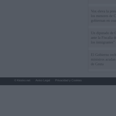
Vox eleva la pres
los menores de C
gobiernan en coa
Un diputado de 
ante la Fiscalía 
los inmigrantes”
El Gobierno rech
ministros acudan 
de Ceuta
© Kiosko.net
Aviso Legal
Privacidad y Cookies