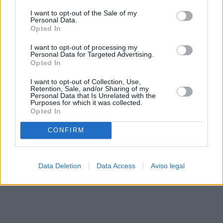
solo a este sitio web. Puede cambiar sus preferencias en
I want to opt-out of the Sale of my
cualquier momento entrando de nuevo en este sitio web o
Personal Data.
visitando nuestra política de privacidad.
Opted In
I want to opt-out of processing my
Personal Data for Targeted Advertising.
Opted In
I want to opt-out of Collection, Use,
Retention, Sale, and/or Sharing of my
Personal Data that Is Unrelated with the
Purposes for which it was collected.
Opted In
CONFIRM
Data Deletion
Data Access
Aviso legal