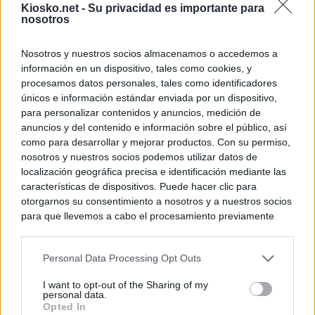
Kiosko.net -
Su privacidad es importante para
nosotros
Nosotros y nuestros socios almacenamos o accedemos a
información en un dispositivo, tales como cookies, y
procesamos datos personales, tales como identificadores
únicos e información estándar enviada por un dispositivo,
para personalizar contenidos y anuncios, medición de
anuncios y del contenido e información sobre el público, así
como para desarrollar y mejorar productos. Con su permiso,
nosotros y nuestros socios podemos utilizar datos de
localización geográfica precisa e identificación mediante las
características de dispositivos. Puede hacer clic para
otorgarnos su consentimiento a nosotros y a nuestros socios
para que llevemos a cabo el procesamiento previamente
descrito. De forma alternativa, puede acceder a información
más detallada y cambiar sus preferencias antes de otorgar o
Personal Data Processing Opt Outs
negar su consentimiento. Tenga en cuenta que algún
procesamiento de sus datos personales puede no requerir
I want to opt-out of the Sharing of my
de su consentimiento, pero usted tiene el derecho de
personal data.
rechazar tal procesamiento. Sus preferencias se aplicarán
Opted In