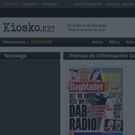
[ español ]
[ english ]
[ français ]
sobre Kiosko.net
contacto
ayuda
Periódicos de Noruega
Toda la prensa de hoy
Hemeroteca
27/Jul/2016
Inicio
África
Asia
Noruega
Prensa de Información G