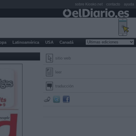
sobre Kiosko.net
contacto
ayuda
opa
Latinoamérica
USA
Canadá
sitio web
leer
traducción