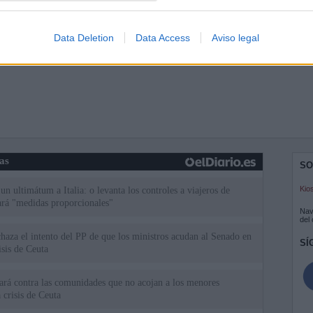
Data Deletion
Data Access
Aviso legal
ias
SO
Kio
n ultimátum a Italia: o levanta los controles a viajeros de
ará "medidas proporcionales"
Nav
del
haza el intento del PP de que los ministros acudan al Senado en
SÍ
isis de Ceuta
uará contra las comunidades que no acojan a los menores
 crisis de Ceuta