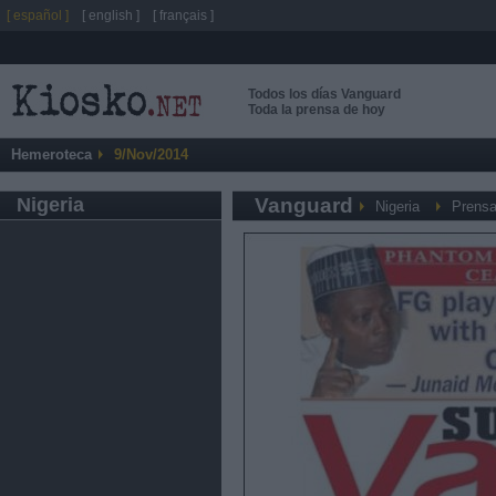
[ español ]
[ english ]
[ français ]
Todos los días Vanguard
Toda la prensa de hoy
Hemeroteca
9/Nov/2014
Nigeria
Vanguard
Nigeria
Prensa