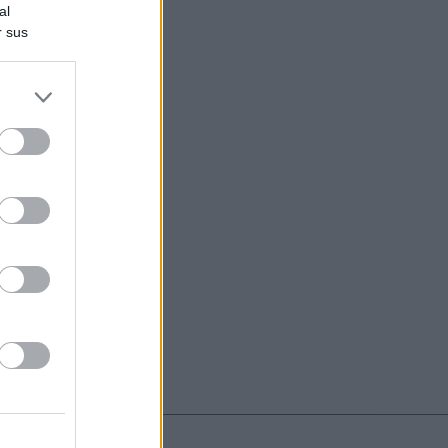
al
r sus
do nuestra