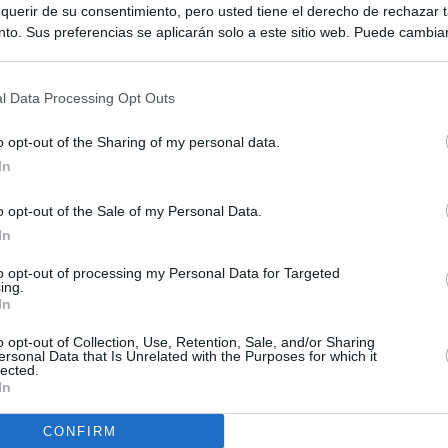
querir de su consentimiento, pero usted tiene el derecho de rechazar t
to. Sus preferencias se aplicarán solo a este sitio web. Puede cambia
s en cualquier momento entrando de nuevo en este sitio web o visitan
privacidad.
l Data Processing Opt Outs
o opt-out of the Sharing of my personal data.
In
o opt-out of the Sale of my Personal Data.
In
to opt-out of processing my Personal Data for Targeted
ing.
In
o opt-out of Collection, Use, Retention, Sale, and/or Sharing
ersonal Data that Is Unrelated with the Purposes for which it
lected.
In
CONFIRM