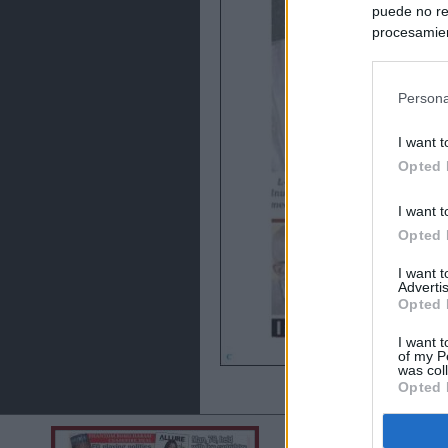
puede no re
procesamien
preferencia
política de 
Persona
I want t
Opted 
I want t
Opted 
I want 
Advertis
Opted 
I want t
of my P
was col
Opted 