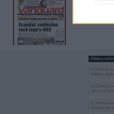
Últimas notic
El Gobierno da u
España o adopt
El Gobierno rec
agosto por la cr
La Fiscalía act
asignados por la