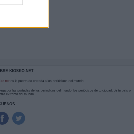
BRE KIOSKO.NET
sko.net
es la puerta de entrada a los periódicos del mundo.
ega por las portadas de los periódicos del mundo: los periódicos de tu ciudad, de tu país o
 otro extremo del mundo.
GUENOS