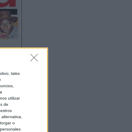
tivo, tales
e
nuncios,
ra
os utilizar
as de
uestros
alternativa,
torgar o
 personales