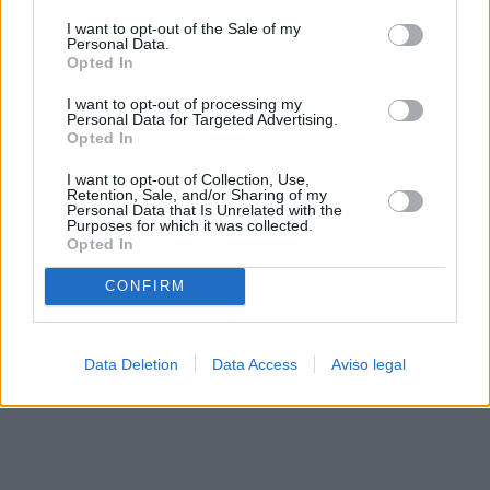
solo a este sitio web. Puede cambiar sus preferencias en
I want to opt-out of the Sale of my
cualquier momento entrando de nuevo en este sitio web o
Personal Data.
visitando nuestra política de privacidad.
Opted In
I want to opt-out of processing my
Personal Data for Targeted Advertising.
Opted In
I want to opt-out of Collection, Use,
Retention, Sale, and/or Sharing of my
Personal Data that Is Unrelated with the
Purposes for which it was collected.
Opted In
CONFIRM
Data Deletion
Data Access
Aviso legal