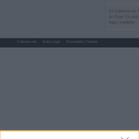
El Gobierno de A
de Gran Vía más
logró venderlo
© Kiosko.net
Aviso Legal
Privacidad y Cookies