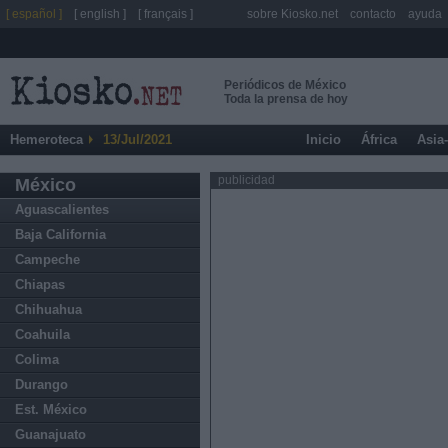
[ español ]
[ english ]
[ français ]
sobre Kiosko.net
contacto
ayuda
Periódicos de México
Toda la prensa de hoy
Hemeroteca
13/Jul/2021
Inicio
África
Asia
publicidad
México
Aguascalientes
Baja California
Campeche
Chiapas
Chihuahua
Coahuila
Colima
Durango
Est. México
Guanajuato