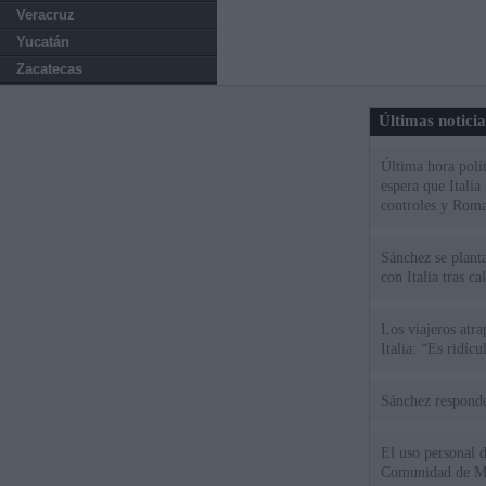
Veracruz
Yucatán
Zacatecas
Últimas notici
Última hora polít
espera que Italia
controles y Roma
Sánchez se plant
con Italia tras c
Los viajeros atra
Italia: “Es ridíc
Sánchez responde
El uso personal d
Comunidad de M