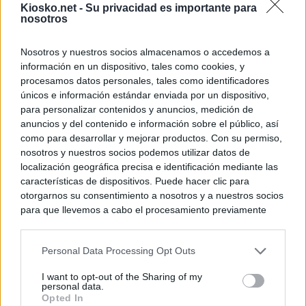
Kiosko.net -
Su privacidad es importante para
nosotros
Nosotros y nuestros socios almacenamos o accedemos a
información en un dispositivo, tales como cookies, y
procesamos datos personales, tales como identificadores
únicos e información estándar enviada por un dispositivo,
para personalizar contenidos y anuncios, medición de
anuncios y del contenido e información sobre el público, así
como para desarrollar y mejorar productos. Con su permiso,
nosotros y nuestros socios podemos utilizar datos de
localización geográfica precisa e identificación mediante las
características de dispositivos. Puede hacer clic para
otorgarnos su consentimiento a nosotros y a nuestros socios
para que llevemos a cabo el procesamiento previamente
descrito. De forma alternativa, puede acceder a información
más detallada y cambiar sus preferencias antes de otorgar o
Personal Data Processing Opt Outs
negar su consentimiento. Tenga en cuenta que algún
procesamiento de sus datos personales puede no requerir
I want to opt-out of the Sharing of my
de su consentimiento, pero usted tiene el derecho de
personal data.
rechazar tal procesamiento. Sus preferencias se aplicarán
Opted In