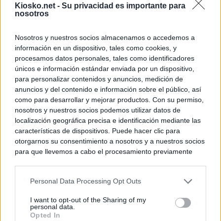
Kiosko.net -
Su privacidad es importante para
nosotros
Nosotros y nuestros socios almacenamos o accedemos a
información en un dispositivo, tales como cookies, y
procesamos datos personales, tales como identificadores
únicos e información estándar enviada por un dispositivo,
para personalizar contenidos y anuncios, medición de
anuncios y del contenido e información sobre el público, así
como para desarrollar y mejorar productos. Con su permiso,
nosotros y nuestros socios podemos utilizar datos de
localización geográfica precisa e identificación mediante las
características de dispositivos. Puede hacer clic para
otorgarnos su consentimiento a nosotros y a nuestros socios
para que llevemos a cabo el procesamiento previamente
descrito. De forma alternativa, puede acceder a información
más detallada y cambiar sus preferencias antes de otorgar o
Personal Data Processing Opt Outs
negar su consentimiento. Tenga en cuenta que algún
procesamiento de sus datos personales puede no requerir
I want to opt-out of the Sharing of my
de su consentimiento, pero usted tiene el derecho de
personal data.
rechazar tal procesamiento. Sus preferencias se aplicarán
Opted In