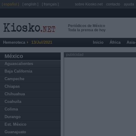
[ español ]
[ english ]
[ français ]
sobre Kiosko.net
contacto
ayuda
Periódicos de México
Toda la prensa de hoy
Hemeroteca
13/Jul/2021
Inicio
África
Asia
publicidad
México
Aguascalientes
Baja California
Campeche
Chiapas
Chihuahua
Coahuila
Colima
Durango
Est. México
Guanajuato