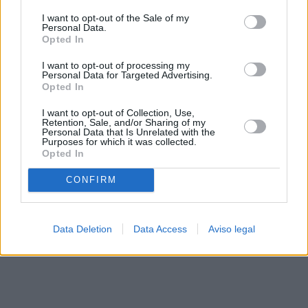
solo a este sitio web. Puede cambiar sus preferencias en
I want to opt-out of the Sale of my
cualquier momento entrando de nuevo en este sitio web o
Personal Data.
visitando nuestra política de privacidad.
Opted In
I want to opt-out of processing my
Personal Data for Targeted Advertising.
Opted In
I want to opt-out of Collection, Use,
Retention, Sale, and/or Sharing of my
Personal Data that Is Unrelated with the
Purposes for which it was collected.
Opted In
CONFIRM
Data Deletion
Data Access
Aviso legal