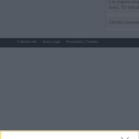
Los viajeros atra
Italia: “Es ridíc
Sánchez responde
© Kiosko.net
Aviso Legal
Privacidad y Cookies