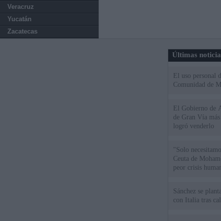
Veracruz
Yucatán
Zacatecas
Últimas notici
El uso personal d
Comunidad de M
El Gobierno de A
de Gran Vía más
logró venderlo
"Solo necesitamo
Ceuta de Mohamed
peor crisis huma
Sánchez se plant
con Italia tras c