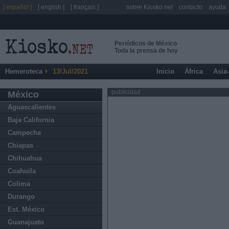
[ español ]
[ english ]
[ français ]
sobre Kiosko.net
contacto
ayuda
Periódicos de México
Toda la prensa de hoy
Hemeroteca
13/Jul/2021
Inicio
África
Asia
publicidad
México
Aguascalientes
Baja California
Campeche
Chiapas
Chihuahua
Coahuila
Colima
Durango
Est. México
Guanajuato