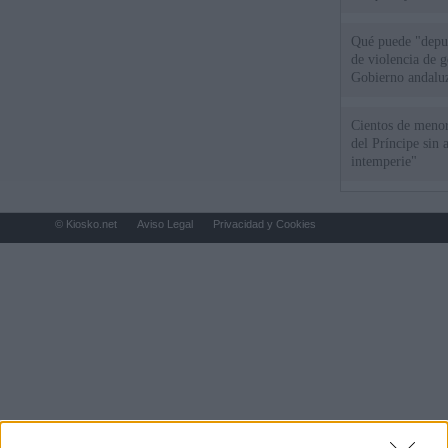
el año"
Qué puede "depur
de violencia de g
Gobierno andalu
Cientos de menor
del Príncipe sin
intemperie"
© Kiosko.net
Aviso Legal
Privacidad y Cookies