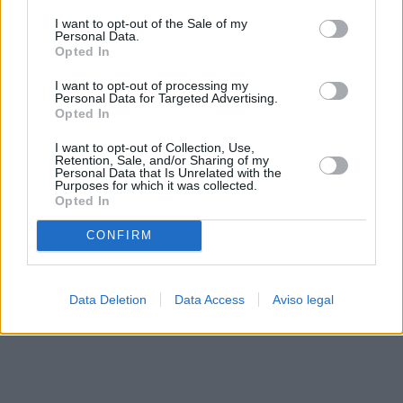
solo a este sitio web. Puede cambiar sus preferencias en
I want to opt-out of the Sale of my
cualquier momento entrando de nuevo en este sitio web o
Personal Data.
visitando nuestra política de privacidad.
Opted In
I want to opt-out of processing my
Personal Data for Targeted Advertising.
Opted In
I want to opt-out of Collection, Use,
Retention, Sale, and/or Sharing of my
Personal Data that Is Unrelated with the
Purposes for which it was collected.
Opted In
CONFIRM
Data Deletion
Data Access
Aviso legal