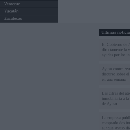
Veracruz
Yucatán
Zacatecas
Últimas notici
El Gobierno de A
directamente la 
ayudas por los i
Ayuso contra Ay
discurso sobre e
en una semana
Las cifras del át
inmobiliaria a l
de Ayuso
La empresa públic
comprado dos inm
aunque Ayuso dic