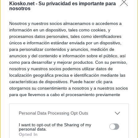
Kiosko.net -
Su privacidad es importante para
nosotros
Nosotros y nuestros socios almacenamos o accedemos a
información en un dispositivo, tales como cookies, y
procesamos datos personales, tales como identificadores
únicos e información estándar enviada por un dispositivo,
para personalizar contenidos y anuncios, medición de
anuncios y del contenido e información sobre el público, así
como para desarrollar y mejorar productos. Con su permiso,
nosotros y nuestros socios podemos utilizar datos de
localización geográfica precisa e identificación mediante las
características de dispositivos. Puede hacer clic para
otorgarnos su consentimiento a nosotros y a nuestros socios
para que llevemos a cabo el procesamiento previamente
descrito. De forma alternativa, puede acceder a información
más detallada y cambiar sus preferencias antes de otorgar o
Personal Data Processing Opt Outs
negar su consentimiento. Tenga en cuenta que algún
procesamiento de sus datos personales puede no requerir
I want to opt-out of the Sharing of my
de su consentimiento, pero usted tiene el derecho de
personal data.
rechazar tal procesamiento. Sus preferencias se aplicarán
Opted In