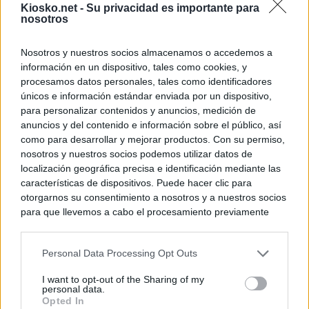
Kiosko.net -
Su privacidad es importante para
nosotros
Nosotros y nuestros socios almacenamos o accedemos a
información en un dispositivo, tales como cookies, y
procesamos datos personales, tales como identificadores
únicos e información estándar enviada por un dispositivo,
para personalizar contenidos y anuncios, medición de
anuncios y del contenido e información sobre el público, así
como para desarrollar y mejorar productos. Con su permiso,
nosotros y nuestros socios podemos utilizar datos de
localización geográfica precisa e identificación mediante las
características de dispositivos. Puede hacer clic para
otorgarnos su consentimiento a nosotros y a nuestros socios
para que llevemos a cabo el procesamiento previamente
descrito. De forma alternativa, puede acceder a información
más detallada y cambiar sus preferencias antes de otorgar o
Personal Data Processing Opt Outs
negar su consentimiento. Tenga en cuenta que algún
procesamiento de sus datos personales puede no requerir
I want to opt-out of the Sharing of my
de su consentimiento, pero usted tiene el derecho de
personal data.
rechazar tal procesamiento. Sus preferencias se aplicarán
Opted In