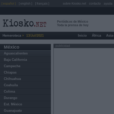
[ español ]
[ english ]
[ français ]
sobre Kiosko.net
contacto
ayuda
Periódicos de México
Toda la prensa de hoy
Hemeroteca
13/Jul/2021
Inicio
África
Asia
publicidad
México
Aguascalientes
Baja California
Campeche
Chiapas
Chihuahua
Coahuila
Colima
Durango
Est. México
Guanajuato