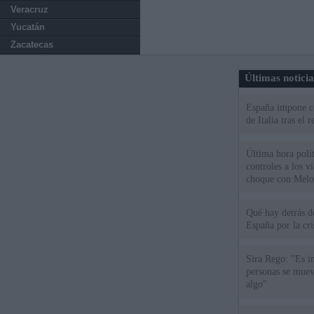
Veracruz
Yucatán
Zacatecas
Últimas notici
España impone co
de Italia tras el
Última hora polít
controles a los vi
choque con Melo
Qué hay detrás d
España por la cri
Sira Rego: "Es i
personas se muev
algo"