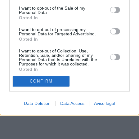
solo a este sitio web. Puede cambiar sus preferencias en
I want to opt-out of the Sale of my
cualquier momento entrando de nuevo en este sitio web o
Personal Data.
visitando nuestra política de privacidad.
Opted In
I want to opt-out of processing my
Personal Data for Targeted Advertising.
Opted In
I want to opt-out of Collection, Use,
Retention, Sale, and/or Sharing of my
Personal Data that Is Unrelated with the
Purposes for which it was collected.
Opted In
CONFIRM
Data Deletion
Data Access
Aviso legal