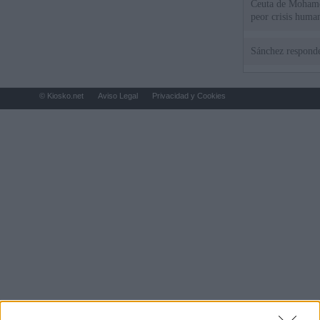
Ceuta de Mohamed
peor crisis huma
Sánchez responde
© Kiosko.net
Aviso Legal
Privacidad y Cookies