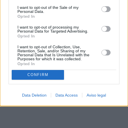
solo a este sitio web. Puede cambiar sus preferencias en
I want to opt-out of the Sale of my
cualquier momento entrando de nuevo en este sitio web o
Personal Data.
visitando nuestra política de privacidad.
Opted In
I want to opt-out of processing my
Personal Data for Targeted Advertising.
Opted In
I want to opt-out of Collection, Use,
Retention, Sale, and/or Sharing of my
Personal Data that Is Unrelated with the
Purposes for which it was collected.
Opted In
CONFIRM
Data Deletion
Data Access
Aviso legal