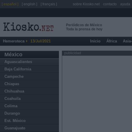
[ español ]
[ english ]
[ français ]
sobre Kiosko.net
contacto
ayuda
Periódicos de México
Toda la prensa de hoy
Hemeroteca
13/Jul/2021
Inicio
África
Asia
publicidad
México
Aguascalientes
Baja California
Campeche
Chiapas
Chihuahua
Coahuila
Colima
Durango
Est. México
Guanajuato