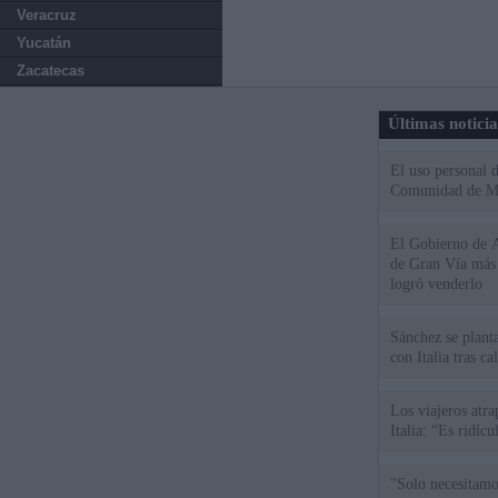
Veracruz
Yucatán
Zacatecas
Últimas notici
El uso personal d
Comunidad de M
El Gobierno de A
de Gran Vía más
logró venderlo
Sánchez se plant
con Italia tras c
Los viajeros atra
Italia: “Es ridíc
"Solo necesitamo