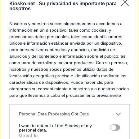
Kiosko.net -
Su privacidad es importante para
nosotros
Nosotros y nuestros socios almacenamos o accedemos a
información en un dispositivo, tales como cookies, y
procesamos datos personales, tales como identificadores
únicos e información estándar enviada por un dispositivo,
para personalizar contenidos y anuncios, medición de
anuncios y del contenido e información sobre el público, así
como para desarrollar y mejorar productos. Con su permiso,
nosotros y nuestros socios podemos utilizar datos de
localización geográfica precisa e identificación mediante las
características de dispositivos. Puede hacer clic para
otorgarnos su consentimiento a nosotros y a nuestros socios
para que llevemos a cabo el procesamiento previamente
descrito. De forma alternativa, puede acceder a información
más detallada y cambiar sus preferencias antes de otorgar o
Personal Data Processing Opt Outs
negar su consentimiento. Tenga en cuenta que algún
procesamiento de sus datos personales puede no requerir
I want to opt-out of the Sharing of my
de su consentimiento, pero usted tiene el derecho de
personal data.
rechazar tal procesamiento. Sus preferencias se aplicarán
Opted In