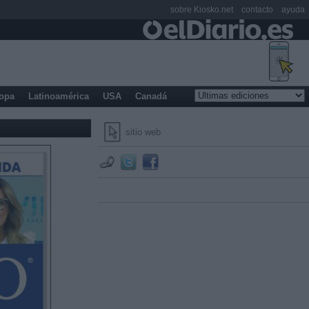
sobre Kiosko.net
contacto
ayuda
opa
Latinoamérica
USA
Canadá
sitio web