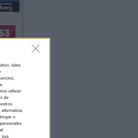
tivo, tales
e
nuncios,
ra
os utilizar
as de
uestros
alternativa,
torgar o
 personales
al
r sus