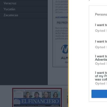
Veracruz
preferencia
política de 
Yucatán
Persona
Zacatecas
I want t
Opted 
I want t
Opted 
I want 
Advertis
Opted 
I want t
of my P
was col
Opted 