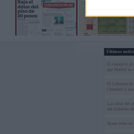
Últimas notic
El consejero al
que Madrid no ti
El Gobierno de 
Chamberí a ayud
Las cifras del á
del Gobierno d
Ayuso reina en 