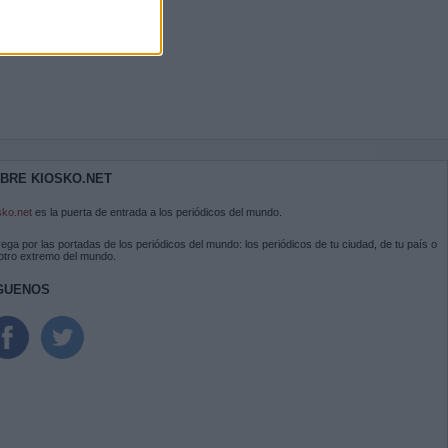
BRE KIOSKO.NET
sko.net
es la puerta de entrada a los periódicos del mundo.
ega por las portadas de los periódicos del mundo: los periódicos de tu ciudad, de tu país o
 otro extremo del mundo.
GUENOS