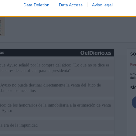
Data Deletion
Data Access
Aviso legal
ias
SO
Kio
 que Ayuso señaló por la compra del ático: "Lo que no se dice es
ene residencia oficial para la presidenta"
Nav
del
Ayuso no puede destinar directamente la venta del ático de
SÍ
as por los incendios
tico: de los honorarios de la inmobiliaria a la estimación de venta
e Ayuso
la era de la impunidad