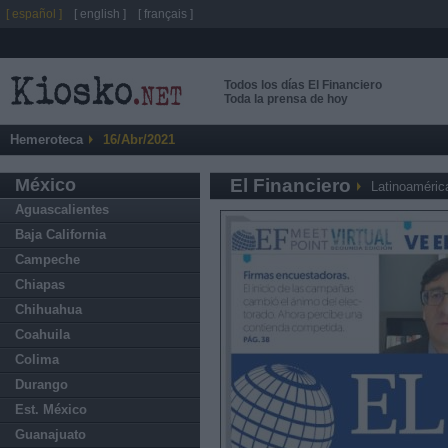
[ español ]
[ english ]
[ français ]
Todos los días El Financiero
Toda la prensa de hoy
Hemeroteca
16/Abr/2021
México
El Financiero
Latinoaméric
Aguascalientes
Baja California
Campeche
Chiapas
Chihuahua
Coahuila
Colima
Durango
Est. México
Guanajuato