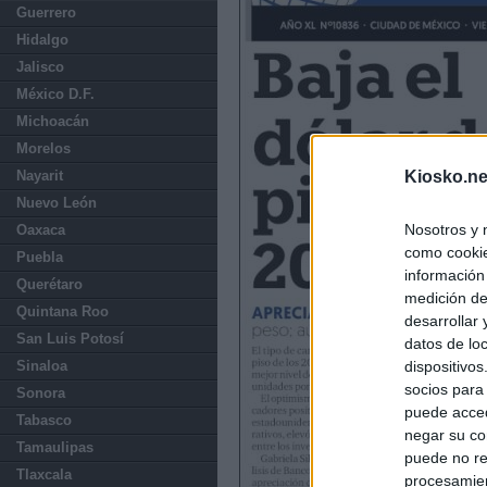
Guerrero
Hidalgo
Jalisco
México D.F.
Michoacán
Morelos
Nayarit
Kiosko.ne
Nuevo León
Nosotros y 
Oaxaca
como cookie
Puebla
información
Querétaro
medición de
Quintana Roo
desarrollar
San Luis Potosí
datos de loc
Sinaloa
dispositivo
socios para
Sonora
puede acced
Tabasco
negar su co
Tamaulipas
puede no re
Tlaxcala
procesamien