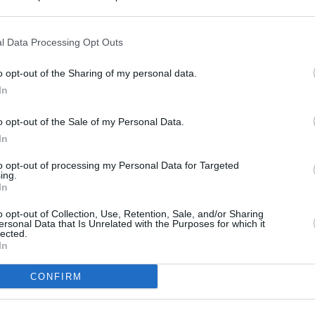
s en cualquier momento entrando de nuevo en este sitio web o visitan
privacidad.
l Data Processing Opt Outs
o opt-out of the Sharing of my personal data.
In
o opt-out of the Sale of my Personal Data.
In
to opt-out of processing my Personal Data for Targeted
ing.
In
o opt-out of Collection, Use, Retention, Sale, and/or Sharing
ersonal Data that Is Unrelated with the Purposes for which it
lected.
In
CONFIRM