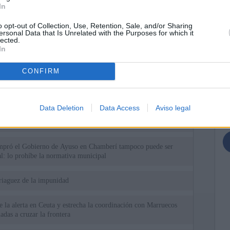
In
o opt-out of Collection, Use, Retention, Sale, and/or Sharing
ersonal Data that Is Unrelated with the Purposes for which it
lected.
In
ias
SO
CONFIRM
Kio
ará ante la Fiscalía al consejo de administración de Planifica
scándalo del ático
Nav
del
Data Deletion
Data Access
Aviso legal
cándalo Púnica y refugio de cargos del PP: así es la empresa
SÍ
pró el ático de Ayuso
ompró el Gobierno de Ayuso en Chamberí tampoco puede ser
al: lo prohíbe la normativa municipal
riaguez de la impunidad
 la alerta en Ceuta y estrecha la coordinación con Marruecos
adas a cruzar la frontera