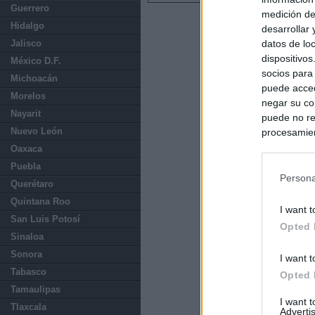
Guerrero
medición de
Hidalgo
desarrollar
datos de loc
Jalisco
dispositivo
México D.F.
socios para
Michoacán
puede acced
Morelos
negar su co
Nayarit
puede no re
Nuevo León
procesamien
preferencia
Oaxaca
política de 
Puebla
Persona
Querétaro
Quintana Roo
I want t
San Luis Potosí
Opted 
Sinaloa
Sonora
I want t
Tabasco
Opted 
Tamaulipas
I want 
Tlaxcala
Advertis