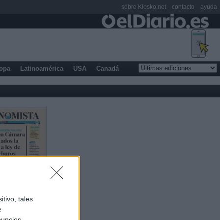
sobre Kiosko.net
contacto
ayuda
opa
Latinoamérica
USA
Canadá
tivo, tales
e
nuncios,