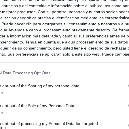
 anuncios y del contenido e información sobre el público, así como pa
 y mejorar productos. Con su permiso, nosotros y nuestros socios podem
alización geográfica precisa e identificación mediante las característic
s. Puede hacer clic para otorgarnos su consentimiento a nosotros y a n
 que llevemos a cabo el procesamiento previamente descrito. De forma 
er a información más detallada y cambiar sus preferencias antes de o
nsentimiento. Tenga en cuenta que algún procesamiento de sus datos
querir de su consentimiento, pero usted tiene el derecho de rechazar t
to. Sus preferencias se aplicarán solo a este sitio web. Puede cambia
s en cualquier momento entrando de nuevo en este sitio web o visitan
privacidad.
l Data Processing Opt Outs
o opt-out of the Sharing of my personal data.
In
o opt-out of the Sale of my Personal Data.
In
to opt-out of processing my Personal Data for Targeted
ing.