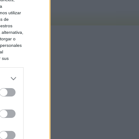
ra
os utilizar
as de
uestros
alternativa,
torgar o
 personales
al
r sus
do nuestra