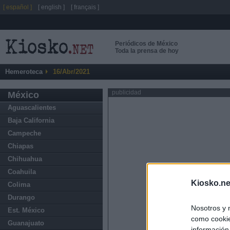
[ español ]
[ english ]
[ français ]
Periódicos de México
Toda la prensa de hoy
Hemeroteca
16/Abr/2021
publicidad
México
Aguascalientes
Baja California
Campeche
Chiapas
Chihuahua
Coahuila
Kiosko.ne
Colima
Durango
Nosotros y 
Est. México
como cookie
Guanajuato
información