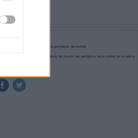
BRE KIOSKO.NET
sko.net
es la puerta de entrada a los periódicos del mundo.
ega por las portadas de los periódicos del mundo: los periódicos de tu ciudad, de tu país o
 otro extremo del mundo.
GUENOS