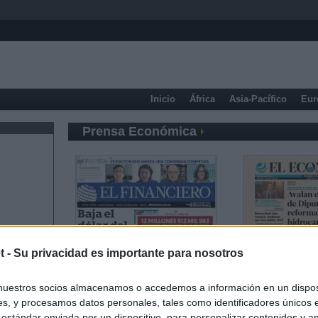
Inicio
África
Asia-Pacífico
Eur
Prensa Económica
t -
Su privacidad es importante para nosotros
nuestros socios almacenamos o accedemos a información en un disposi
s, y procesamos datos personales, tales como identificadores únicos 
 estándar enviada por un dispositivo, para personalizar contenidos y a