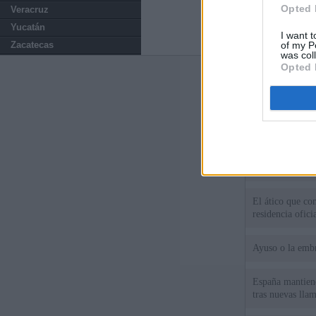
Opted 
Veracruz
Yucatán
I want t
of my P
Zacatecas
was col
Opted 
Últimas notic
El PSOE denunci
Madrid por el e
Herencia del es
pública que com
El ático que c
residencia ofici
Ayuso o la emb
España mantiene
tras nuevas llam