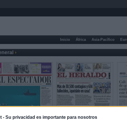
Inicio
África
Asia-Pacífico
Eur
eneral
t -
Su privacidad es importante para nosotros
Prensa Económica