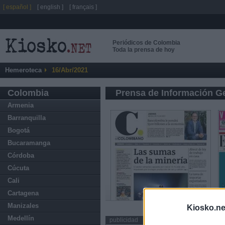
[ español ]
[ english ]
[ français ]
Periódicos de Colombia
Toda la prensa de hoy
Hemeroteca
16/Abr/2021
Colombia
Prensa de Información G
Armenia
Barranquilla
Bogotá
Bucaramanga
Córdoba
Cúcuta
Cali
Cartagena
Manizales
Kiosko.ne
Medellín
publicidad