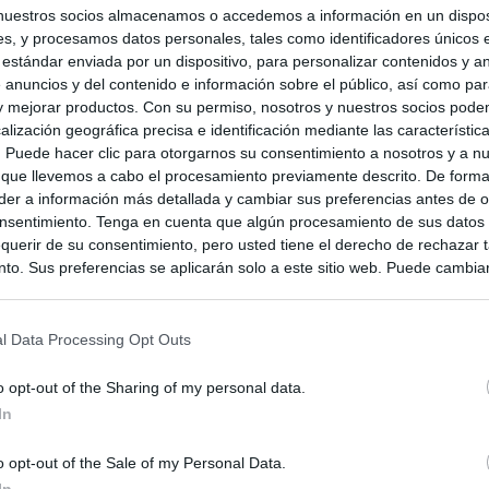
nuestros socios almacenamos o accedemos a información en un disposi
s, y procesamos datos personales, tales como identificadores únicos 
 estándar enviada por un dispositivo, para personalizar contenidos y a
 anuncios y del contenido e información sobre el público, así como pa
 y mejorar productos. Con su permiso, nosotros y nuestros socios podem
alización geográfica precisa e identificación mediante las característic
s. Puede hacer clic para otorgarnos su consentimiento a nosotros y a n
 que llevemos a cabo el procesamiento previamente descrito. De forma 
er a información más detallada y cambiar sus preferencias antes de o
nsentimiento. Tenga en cuenta que algún procesamiento de sus datos
querir de su consentimiento, pero usted tiene el derecho de rechazar t
to. Sus preferencias se aplicarán solo a este sitio web. Puede cambia
s en cualquier momento entrando de nuevo en este sitio web o visitan
privacidad.
mbia
l Data Processing Opt Outs
o opt-out of the Sharing of my personal data.
In
o opt-out of the Sale of my Personal Data.