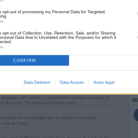
In
to opt-out of processing my Personal Data for Targeted
ing.
In
o opt-out of Collection, Use, Retention, Sale, and/or Sharing
ersonal Data that Is Unrelated with the Purposes for which it
lected.
In
CONFIRM
ias
SO
Kio
ntroles a los viajeros procedentes de Italia tras el rechazo de
Data Deletion
Data Access
Aviso legal
los
Nav
del
el ultimátum del Gobierno y mantiene los controles a viajeros de
SÍ
 15 de agosto: "No aceptamos imposiciones"
uará contra las comunidades que no acojan a los menores
 crisis de Ceuta