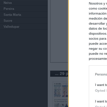
Neiva
Nosotros y 
como cookie
Pereira
información
Santa Marta
medición de
Sucre
desarrollar
Valledupar
datos de loc
dispositivo
socios para
puede acced
negar su co
puede no re
procesamien
preferencia
política de 
... 29 periódicos de Colo
Persona
I want t
Opted 
I want t