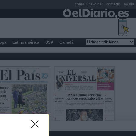
sobre Kiosko.net
contacto
ayuda
opa
Latinoamérica
USA
Canadá