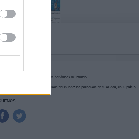
BRE KIOSKO.NET
sko.net
es la puerta de entrada a los periódicos del mundo.
ega por las portadas de los periódicos del mundo: los periódicos de tu ciudad, de tu país o
 otro extremo del mundo.
GUENOS