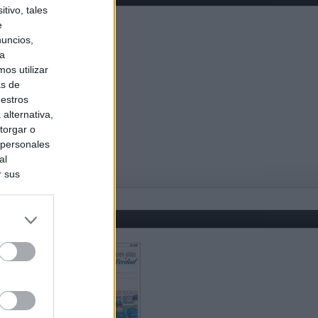
tivo, tales
e
nuncios,
ra
os utilizar
as de
uestros
alternativa,
torgar o
 personales
al
r sus
do nuestra