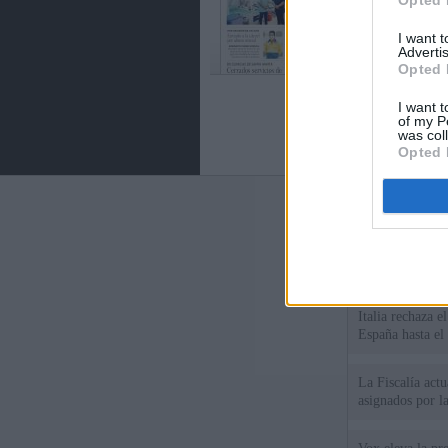
Opted 
I want 
Advertis
Opted 
I want t
of my P
was col
Opted 
Últimas notic
España impone co
Meloni a quitar
Italia rechaza 
España hasta el
La Fiscalía act
asignados por la