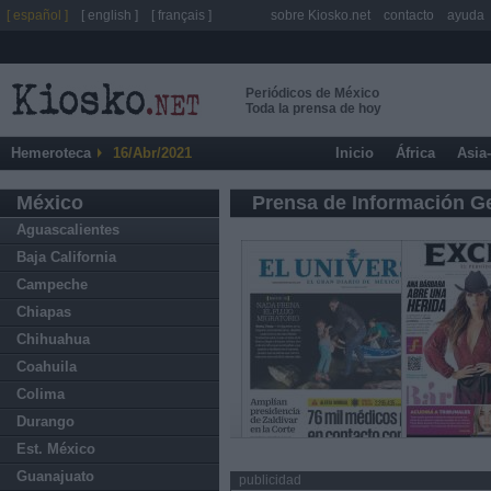
[ español ]
[ english ]
[ français ]
sobre Kiosko.net
contacto
ayuda
Periódicos de México
Toda la prensa de hoy
Hemeroteca
16/Abr/2021
Inicio
África
Asia
México
Prensa de Información G
Aguascalientes
Baja California
Campeche
Chiapas
Chihuahua
Coahuila
Colima
Durango
Est. México
Guanajuato
publicidad