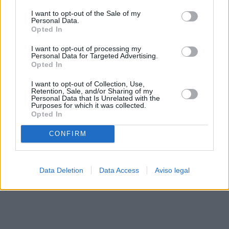
solo a este sitio web. Puede cambiar sus preferencias en
I want to opt-out of the Sale of my
cualquier momento entrando de nuevo en este sitio web o
Personal Data.
visitando nuestra política de privacidad.
Opted In
I want to opt-out of processing my
Personal Data for Targeted Advertising.
Opted In
I want to opt-out of Collection, Use,
Retention, Sale, and/or Sharing of my
Personal Data that Is Unrelated with the
Purposes for which it was collected.
Opted In
CONFIRM
Data Deletion
Data Access
Aviso legal