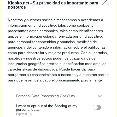
Kiosko.net -
Su privacidad es importante para
nosotros
Un diputado de 
ante la Fiscalía 
los inmigrantes”
Nosotros y nuestros socios almacenamos o accedemos a
información en un dispositivo, tales como cookies, y
procesamos datos personales, tales como identificadores
© Kiosko.net
Aviso Legal
Privacidad y Cookies
únicos e información estándar enviada por un dispositivo,
para personalizar contenidos y anuncios, medición de
anuncios y del contenido e información sobre el público, así
como para desarrollar y mejorar productos. Con su permiso,
nosotros y nuestros socios podemos utilizar datos de
localización geográfica precisa e identificación mediante las
características de dispositivos. Puede hacer clic para
otorgarnos su consentimiento a nosotros y a nuestros socios
para que llevemos a cabo el procesamiento previamente
descrito. De forma alternativa, puede acceder a información
más detallada y cambiar sus preferencias antes de otorgar o
Personal Data Processing Opt Outs
negar su consentimiento. Tenga en cuenta que algún
procesamiento de sus datos personales puede no requerir
I want to opt-out of the Sharing of my
de su consentimiento, pero usted tiene el derecho de
personal data.
rechazar tal procesamiento. Sus preferencias se aplicarán
Opted In