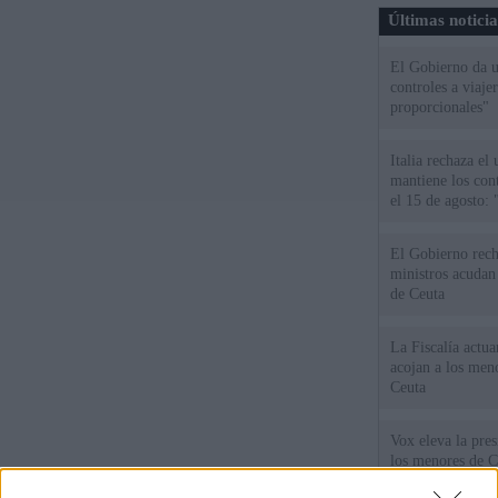
Últimas notici
El Gobierno da un
controles a viaj
proporcionales"
Italia rechaza e
mantiene los cont
el 15 de agosto:
El Gobierno rech
ministros acudan 
de Ceuta
La Fiscalía actu
acojan a los meno
Ceuta
Vox eleva la pres
los menores de C
gobiernan en coa