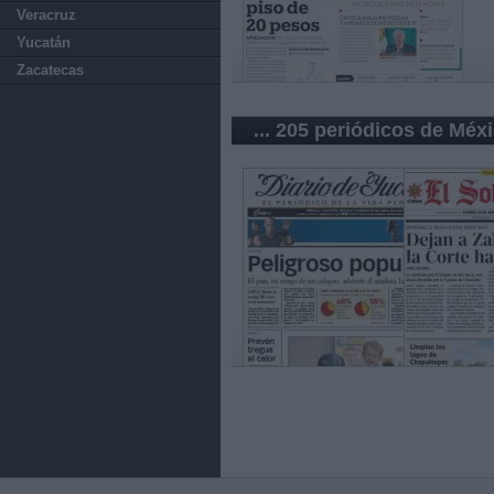
Veracruz
Yucatán
Zacatecas
... 205 periódicos de Méx