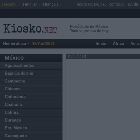
[ español ]
[ english ]
[ français ]
sobre Kiosko.net
contacto
ayuda
Periódicos de México
Toda la prensa de hoy
Hemeroteca
16/Abr/2021
Inicio
África
Asia
publicidad
México
Aguascalientes
Baja California
Campeche
Chiapas
Chihuahua
Coahuila
Colima
Durango
Est. México
Guanajuato