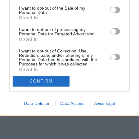
solo a este sitio web. Puede cambiar sus preferencias en
I want to opt-out of the Sale of my
cualquier momento entrando de nuevo en este sitio web o
Personal Data.
visitando nuestra política de privacidad.
Opted In
I want to opt-out of processing my
Personal Data for Targeted Advertising.
Opted In
I want to opt-out of Collection, Use,
Retention, Sale, and/or Sharing of my
Personal Data that Is Unrelated with the
Purposes for which it was collected.
Opted In
CONFIRM
Data Deletion
Data Access
Aviso legal