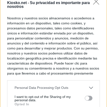
Kiosko.net -
Su privacidad es importante para
nosotros
Nosotros y nuestros socios almacenamos o accedemos a
información en un dispositivo, tales como cookies, y
procesamos datos personales, tales como identificadores
únicos e información estándar enviada por un dispositivo,
para personalizar contenidos y anuncios, medición de
anuncios y del contenido e información sobre el público, así
como para desarrollar y mejorar productos. Con su permiso,
nosotros y nuestros socios podemos utilizar datos de
localización geográfica precisa e identificación mediante las
características de dispositivos. Puede hacer clic para
otorgarnos su consentimiento a nosotros y a nuestros socios
para que llevemos a cabo el procesamiento previamente
descrito. De forma alternativa, puede acceder a información
más detallada y cambiar sus preferencias antes de otorgar o
Personal Data Processing Opt Outs
negar su consentimiento. Tenga en cuenta que algún
procesamiento de sus datos personales puede no requerir
I want to opt-out of the Sharing of my
de su consentimiento, pero usted tiene el derecho de
personal data.
rechazar tal procesamiento. Sus preferencias se aplicarán
Opted In