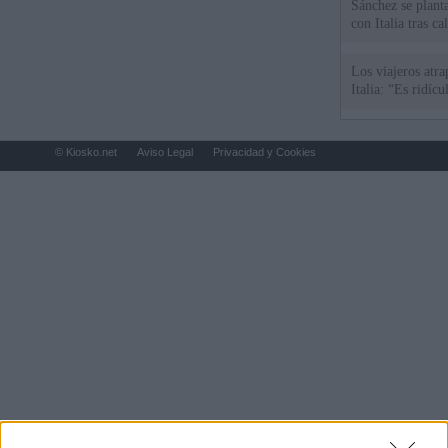
Sánchez se plant
con Italia tras c
Los viajeros atra
Italia: “Es ridíc
© Kiosko.net
Aviso Legal
Privacidad y Cookies