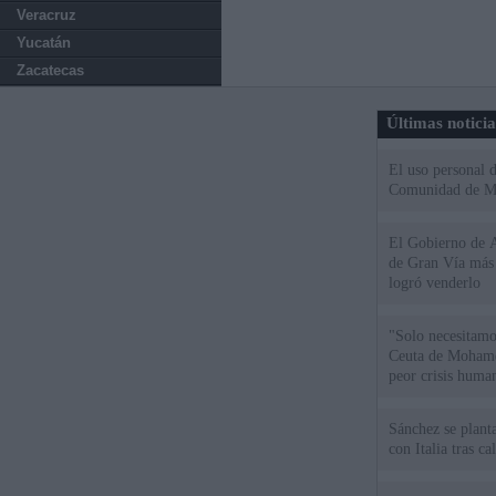
Veracruz
Yucatán
Zacatecas
Últimas notici
El uso personal d
Comunidad de M
El Gobierno de A
de Gran Vía más
logró venderlo
"Solo necesitamo
Ceuta de Mohamed
peor crisis huma
Sánchez se plant
con Italia tras c