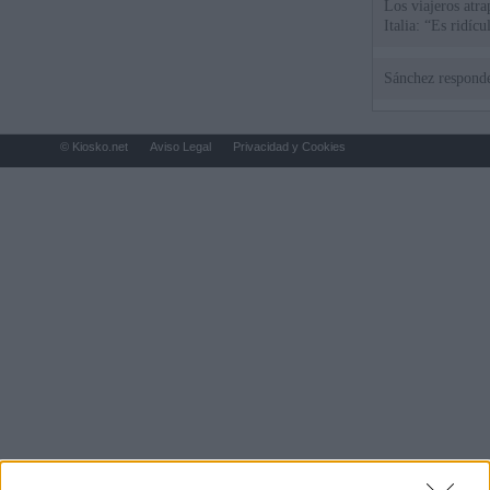
Los viajeros atra
Italia: “Es ridíc
Sánchez responde
© Kiosko.net
Aviso Legal
Privacidad y Cookies