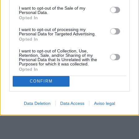
solo a este sitio web. Puede cambiar sus preferencias en
I want to opt-out of the Sale of my
cualquier momento entrando de nuevo en este sitio web o
Personal Data.
visitando nuestra política de privacidad.
Opted In
I want to opt-out of processing my
Personal Data for Targeted Advertising.
Opted In
I want to opt-out of Collection, Use,
Retention, Sale, and/or Sharing of my
Personal Data that Is Unrelated with the
Purposes for which it was collected.
Opted In
CONFIRM
Data Deletion
Data Access
Aviso legal