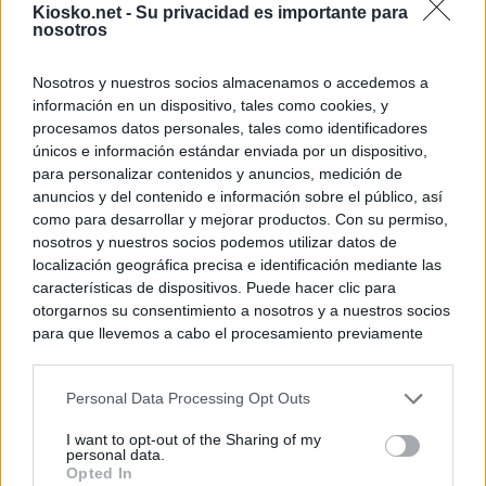
Kiosko.net -
Su privacidad es importante para
nosotros
Nosotros y nuestros socios almacenamos o accedemos a
información en un dispositivo, tales como cookies, y
procesamos datos personales, tales como identificadores
únicos e información estándar enviada por un dispositivo,
para personalizar contenidos y anuncios, medición de
anuncios y del contenido e información sobre el público, así
como para desarrollar y mejorar productos. Con su permiso,
nosotros y nuestros socios podemos utilizar datos de
localización geográfica precisa e identificación mediante las
características de dispositivos. Puede hacer clic para
otorgarnos su consentimiento a nosotros y a nuestros socios
para que llevemos a cabo el procesamiento previamente
descrito. De forma alternativa, puede acceder a información
más detallada y cambiar sus preferencias antes de otorgar o
Personal Data Processing Opt Outs
negar su consentimiento. Tenga en cuenta que algún
procesamiento de sus datos personales puede no requerir
I want to opt-out of the Sharing of my
de su consentimiento, pero usted tiene el derecho de
personal data.
rechazar tal procesamiento. Sus preferencias se aplicarán
Opted In