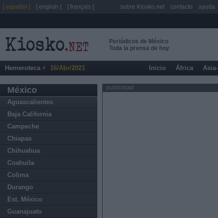
[ español ]
[ english ]
[ français ]
sobre Kiosko.net
contacto
ayuda
Periódicos de México
Toda la prensa de hoy
Hemeroteca
16/Abr/2021
Inicio
África
Asia
publicidad
México
Aguascalientes
Baja California
Campeche
Chiapas
Chihuahua
Coahuila
Colima
Durango
Est. México
Guanajuato