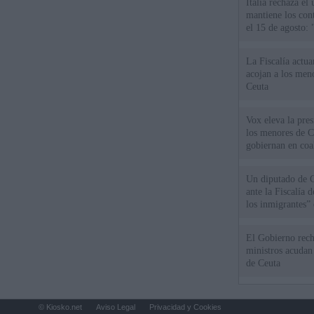
Italia rechaza e
mantiene los cont
el 15 de agosto:
La Fiscalía actu
acojan a los meno
Ceuta
Vox eleva la pres
los menores de C
gobiernan en coa
Un diputado de 
ante la Fiscalía 
los inmigrantes”
El Gobierno rech
ministros acudan 
de Ceuta
© Kiosko.net
Aviso Legal
Privacidad y Cookies