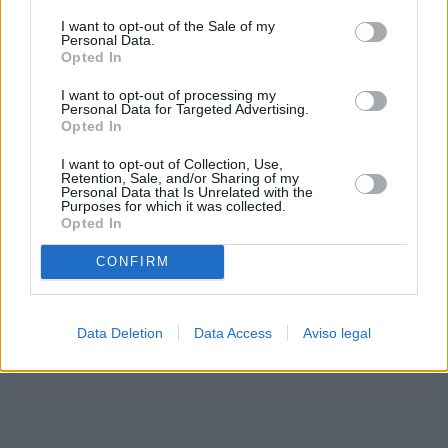
solo a este sitio web. Puede cambiar sus preferencias en
I want to opt-out of the Sale of my
cualquier momento entrando de nuevo en este sitio web o
Personal Data.
visitando nuestra política de privacidad.
Opted In
I want to opt-out of processing my
Personal Data for Targeted Advertising.
Opted In
I want to opt-out of Collection, Use,
Retention, Sale, and/or Sharing of my
Personal Data that Is Unrelated with the
Purposes for which it was collected.
Opted In
CONFIRM
Data Deletion
Data Access
Aviso legal