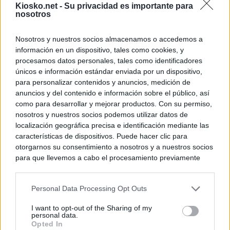
Kiosko.net -
Su privacidad es importante para
nosotros
Nosotros y nuestros socios almacenamos o accedemos a
información en un dispositivo, tales como cookies, y
procesamos datos personales, tales como identificadores
únicos e información estándar enviada por un dispositivo,
para personalizar contenidos y anuncios, medición de
anuncios y del contenido e información sobre el público, así
como para desarrollar y mejorar productos. Con su permiso,
nosotros y nuestros socios podemos utilizar datos de
localización geográfica precisa e identificación mediante las
características de dispositivos. Puede hacer clic para
otorgarnos su consentimiento a nosotros y a nuestros socios
para que llevemos a cabo el procesamiento previamente
descrito. De forma alternativa, puede acceder a información
más detallada y cambiar sus preferencias antes de otorgar o
Personal Data Processing Opt Outs
negar su consentimiento. Tenga en cuenta que algún
procesamiento de sus datos personales puede no requerir
I want to opt-out of the Sharing of my
de su consentimiento, pero usted tiene el derecho de
personal data.
rechazar tal procesamiento. Sus preferencias se aplicarán
Opted In