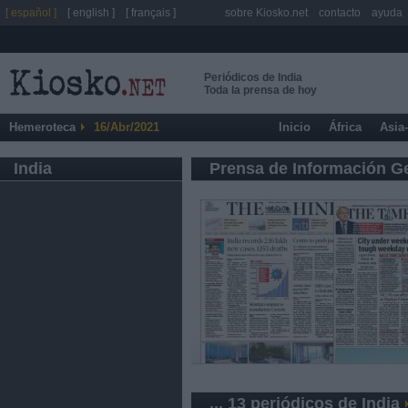
[ español ]
[ english ]
[ français ]
sobre Kiosko.net
contacto
ayuda
Periódicos de India
Toda la prensa de hoy
Hemeroteca
16/Abr/2021
Inicio
África
Asia
India
Prensa de Información G
... 13 periódicos de India