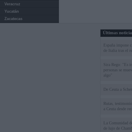
Veracruz
Yucatán
Zacatecas
Últimas notici
España impone co
de Italia tras el
Sira Rego: "Es i
personas se muev
algo"
De Ceu
Rutas, testimonio
a Ceuta desde red
La Comunidad de 
de lujo de Chamb