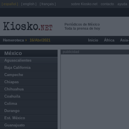
[ español ]
[ english ]
[ français ]
sobre Kiosko.net
contacto
ayuda
Periódicos de México
Toda la prensa de hoy
Hemeroteca
16/Abr/2021
Inicio
África
Asia
publicidad
México
Aguascalientes
Baja California
Campeche
Chiapas
Chihuahua
Coahuila
Colima
Durango
Est. México
Guanajuato