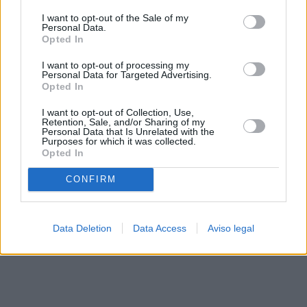
solo a este sitio web. Puede cambiar sus preferencias en
I want to opt-out of the Sale of my
cualquier momento entrando de nuevo en este sitio web o
Personal Data.
visitando nuestra política de privacidad.
Opted In
I want to opt-out of processing my
Personal Data for Targeted Advertising.
Opted In
I want to opt-out of Collection, Use,
Retention, Sale, and/or Sharing of my
Personal Data that Is Unrelated with the
Purposes for which it was collected.
Opted In
CONFIRM
Data Deletion
Data Access
Aviso legal