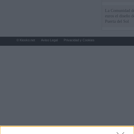
La Comunidad de
euros el diseño d
Puerta del Sol
© Kiosko.net
Aviso Legal
Privacidad y Cookies