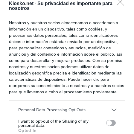
Kiosko.net -
Su privacidad es importante para
nosotros
Nosotros y nuestros socios almacenamos o accedemos a
información en un dispositivo, tales como cookies, y
procesamos datos personales, tales como identificadores
únicos e información estándar enviada por un dispositivo,
para personalizar contenidos y anuncios, medición de
anuncios y del contenido e información sobre el público, así
como para desarrollar y mejorar productos. Con su permiso,
nosotros y nuestros socios podemos utilizar datos de
localización geográfica precisa e identificación mediante las
características de dispositivos. Puede hacer clic para
otorgarnos su consentimiento a nosotros y a nuestros socios
para que llevemos a cabo el procesamiento previamente
descrito. De forma alternativa, puede acceder a información
más detallada y cambiar sus preferencias antes de otorgar o
Personal Data Processing Opt Outs
negar su consentimiento. Tenga en cuenta que algún
procesamiento de sus datos personales puede no requerir
I want to opt-out of the Sharing of my
de su consentimiento, pero usted tiene el derecho de
personal data.
rechazar tal procesamiento. Sus preferencias se aplicarán
Opted In