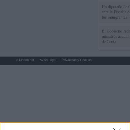
Un diputado de 
ante la Fiscalía 
los inmigrantes”
El Gobierno rech
ministros acudan 
de Ceuta
© Kiosko.net
Aviso Legal
Privacidad y Cookies