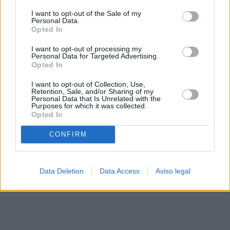
solo a este sitio web. Puede cambiar sus preferencias en
I want to opt-out of the Sale of my
cualquier momento entrando de nuevo en este sitio web o
Personal Data.
visitando nuestra política de privacidad.
Opted In
I want to opt-out of processing my
Personal Data for Targeted Advertising.
Opted In
I want to opt-out of Collection, Use,
Retention, Sale, and/or Sharing of my
Personal Data that Is Unrelated with the
Purposes for which it was collected.
Opted In
CONFIRM
Data Deletion
Data Access
Aviso legal