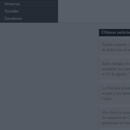
Veracruz
Yucatán
Zacatecas
Últimas notici
España impone co
de Italia tras el
Italia rechaza e
mantiene los cont
el 15 de agosto:
La Fiscalía actu
acojan a los meno
Ceuta
Vox eleva la pres
los menores de C
gobiernan en coa