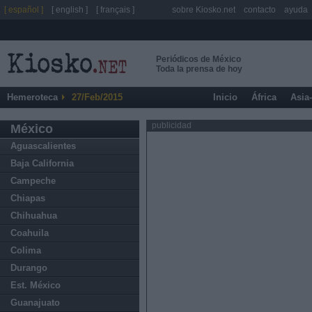
[ español ]
[ english ]
[ français ]
sobre Kiosko.net
contacto
ayuda
Periódicos de México
Toda la prensa de hoy
Hemeroteca
27/Feb/2015
Inicio
África
Asia
publicidad
México
Aguascalientes
Baja California
Campeche
Chiapas
Chihuahua
Coahuila
Colima
Durango
Est. México
Guanajuato