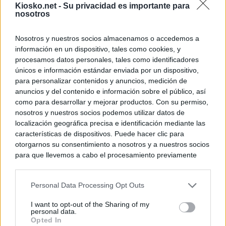
Kiosko.net -
Su privacidad es importante para
nosotros
Nosotros y nuestros socios almacenamos o accedemos a
información en un dispositivo, tales como cookies, y
procesamos datos personales, tales como identificadores
únicos e información estándar enviada por un dispositivo,
para personalizar contenidos y anuncios, medición de
anuncios y del contenido e información sobre el público, así
como para desarrollar y mejorar productos. Con su permiso,
nosotros y nuestros socios podemos utilizar datos de
localización geográfica precisa e identificación mediante las
características de dispositivos. Puede hacer clic para
otorgarnos su consentimiento a nosotros y a nuestros socios
para que llevemos a cabo el procesamiento previamente
descrito. De forma alternativa, puede acceder a información
más detallada y cambiar sus preferencias antes de otorgar o
Personal Data Processing Opt Outs
negar su consentimiento. Tenga en cuenta que algún
procesamiento de sus datos personales puede no requerir
I want to opt-out of the Sharing of my
de su consentimiento, pero usted tiene el derecho de
personal data.
rechazar tal procesamiento. Sus preferencias se aplicarán
Opted In