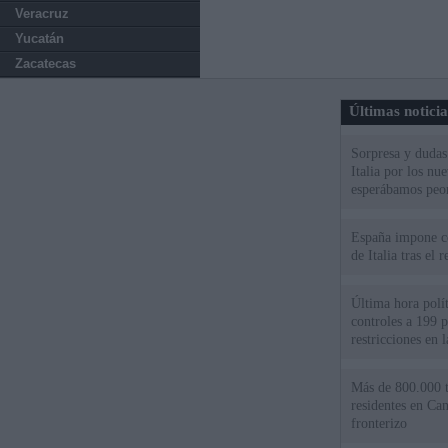
Veracruz
Yucatán
Zacatecas
Últimas notici
Sorpresa y dudas 
Italia por los nu
esperábamos peo
España impone co
de Italia tras el
Última hora polít
controles a 199 p
restricciones en l
Más de 800.000 t
residentes en Can
fronterizo