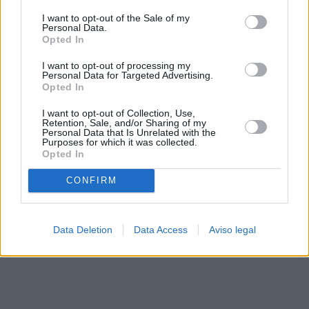
solo a este sitio web. Puede cambiar sus preferencias en
I want to opt-out of the Sale of my
cualquier momento entrando de nuevo en este sitio web o
Personal Data.
visitando nuestra política de privacidad.
Opted In
I want to opt-out of processing my
Personal Data for Targeted Advertising.
Opted In
I want to opt-out of Collection, Use,
Retention, Sale, and/or Sharing of my
Personal Data that Is Unrelated with the
Purposes for which it was collected.
Opted In
CONFIRM
Data Deletion
Data Access
Aviso legal