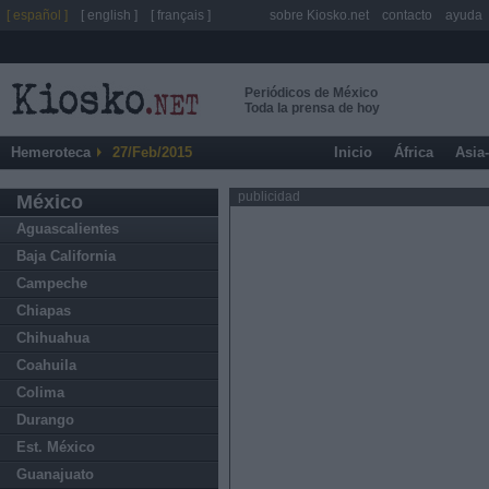
[ español ]
[ english ]
[ français ]
sobre Kiosko.net
contacto
ayuda
Periódicos de México
Toda la prensa de hoy
Hemeroteca
27/Feb/2015
Inicio
África
Asia
publicidad
México
Aguascalientes
Baja California
Campeche
Chiapas
Chihuahua
Coahuila
Colima
Durango
Est. México
Guanajuato