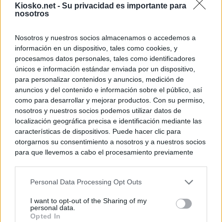
Kiosko.net -
Su privacidad es importante para
nosotros
Nosotros y nuestros socios almacenamos o accedemos a
información en un dispositivo, tales como cookies, y
procesamos datos personales, tales como identificadores
únicos e información estándar enviada por un dispositivo,
para personalizar contenidos y anuncios, medición de
anuncios y del contenido e información sobre el público, así
como para desarrollar y mejorar productos. Con su permiso,
nosotros y nuestros socios podemos utilizar datos de
localización geográfica precisa e identificación mediante las
características de dispositivos. Puede hacer clic para
otorgarnos su consentimiento a nosotros y a nuestros socios
para que llevemos a cabo el procesamiento previamente
descrito. De forma alternativa, puede acceder a información
más detallada y cambiar sus preferencias antes de otorgar o
Personal Data Processing Opt Outs
negar su consentimiento. Tenga en cuenta que algún
procesamiento de sus datos personales puede no requerir
I want to opt-out of the Sharing of my
de su consentimiento, pero usted tiene el derecho de
personal data.
rechazar tal procesamiento. Sus preferencias se aplicarán
Opted In