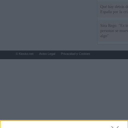
Qué hay detrás d
España por la cri
Sira Rego: "Es i
personas se muev
algo"
© Kiosko.net
Aviso Legal
Privacidad y Cookies