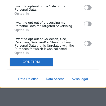
solo a este sitio web. Puede cambiar sus preferencias en
I want to opt-out of the Sale of my
cualquier momento entrando de nuevo en este sitio web o
Personal Data.
visitando nuestra política de privacidad.
Opted In
I want to opt-out of processing my
Personal Data for Targeted Advertising.
Opted In
I want to opt-out of Collection, Use,
Retention, Sale, and/or Sharing of my
Personal Data that Is Unrelated with the
Purposes for which it was collected.
Opted In
CONFIRM
Data Deletion
Data Access
Aviso legal