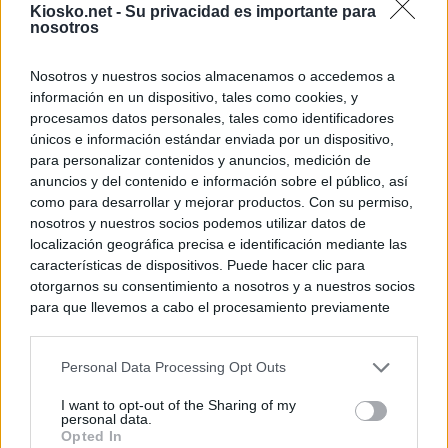
Kiosko.net -
Su privacidad es importante para
nosotros
Nosotros y nuestros socios almacenamos o accedemos a
información en un dispositivo, tales como cookies, y
procesamos datos personales, tales como identificadores
únicos e información estándar enviada por un dispositivo,
para personalizar contenidos y anuncios, medición de
anuncios y del contenido e información sobre el público, así
como para desarrollar y mejorar productos. Con su permiso,
nosotros y nuestros socios podemos utilizar datos de
localización geográfica precisa e identificación mediante las
características de dispositivos. Puede hacer clic para
otorgarnos su consentimiento a nosotros y a nuestros socios
para que llevemos a cabo el procesamiento previamente
descrito. De forma alternativa, puede acceder a información
más detallada y cambiar sus preferencias antes de otorgar o
Personal Data Processing Opt Outs
negar su consentimiento. Tenga en cuenta que algún
procesamiento de sus datos personales puede no requerir
I want to opt-out of the Sharing of my
de su consentimiento, pero usted tiene el derecho de
personal data.
rechazar tal procesamiento. Sus preferencias se aplicarán
Opted In