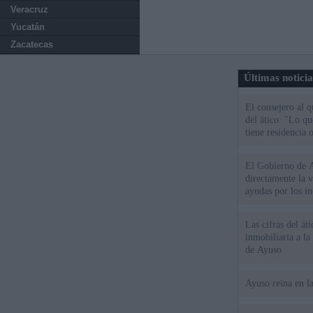
Veracruz
Yucatán
Zacatecas
Últimas notici
El consejero al 
del ático: "Lo q
tiene residencia o
El Gobierno de A
directamente la 
ayudas por los i
Las cifras del át
inmobiliaria a l
de Ayuso
Ayuso reina en l