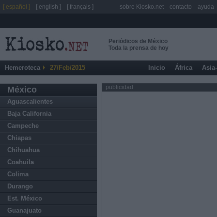
[ español ]
[ english ]
[ français ]
sobre Kiosko.net
contacto
ayuda
Periódicos de México
Toda la prensa de hoy
Hemeroteca
27/Feb/2015
Inicio
África
Asia
publicidad
México
Aguascalientes
Baja California
Campeche
Chiapas
Chihuahua
Coahuila
Colima
Durango
Est. México
Guanajuato