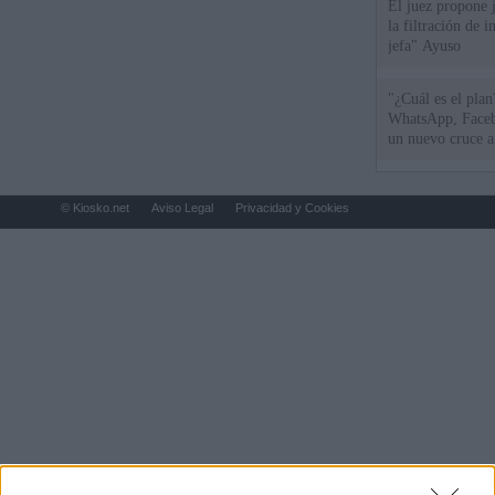
El juez propone j
la filtración de i
jefa" Ayuso
"¿Cuál es el plan
WhatsApp, Faceb
un nuevo cruce a
15 de agosto
© Kiosko.net
Aviso Legal
Privacidad y Cookies