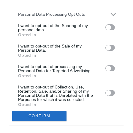
descrito. De forma alternativa, puede acceder a información
más detallada y cambiar sus preferencias antes de otorgar o
Personal Data Processing Opt Outs
negar su consentimiento. Tenga en cuenta que algún
procesamiento de sus datos personales puede no requerir
I want to opt-out of the Sharing of my
de su consentimiento, pero usted tiene el derecho de
personal data.
rechazar tal procesamiento. Sus preferencias se aplicarán
Opted In
solo a este sitio web. Puede cambiar sus preferencias en
I want to opt-out of the Sale of my
cualquier momento entrando de nuevo en este sitio web o
Personal Data.
visitando nuestra política de privacidad.
Opted In
I want to opt-out of processing my
Personal Data for Targeted Advertising.
Opted In
I want to opt-out of Collection, Use,
Retention, Sale, and/or Sharing of my
Personal Data that Is Unrelated with the
Purposes for which it was collected.
Opted In
CONFIRM