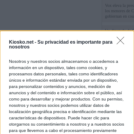
Vox eleva la pres
los menores de C
gobiernan en coa
Un diputado de 
ante la Fiscalía 
los inmigrantes”
Kiosko.net -
Su privacidad es importante para
nosotros
El Gobierno rech
Nosotros y nuestros socios almacenamos o accedemos a
ministros acudan 
de Ceuta
información en un dispositivo, tales como cookies, y
procesamos datos personales, tales como identificadores
únicos e información estándar enviada por un dispositivo,
© Kiosko.net
Aviso Legal
Privacidad y Cookies
para personalizar contenidos y anuncios, medición de
anuncios y del contenido e información sobre el público, así
como para desarrollar y mejorar productos. Con su permiso,
nosotros y nuestros socios podemos utilizar datos de
localización geográfica precisa e identificación mediante las
características de dispositivos. Puede hacer clic para
otorgarnos su consentimiento a nosotros y a nuestros socios
para que llevemos a cabo el procesamiento previamente