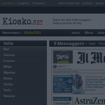
[ español ]
[ english ]
[ français ]
sobre Kiosko.net
contacto
ayuda
Todos los días Il Messaggero
Toda la prensa de hoy
Hemeroteca
28/Abr/2021
Inicio
África
Asia
Italia
Il Messaggero
Italia
Rom
Bari
Génova
Livorno
Milán
Nápoles
Roma
Sicilia
Turín
Venecia