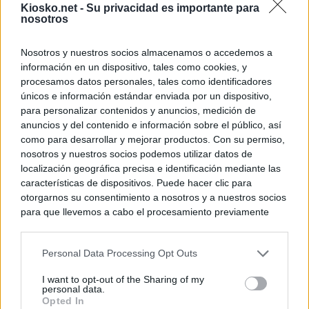
Kiosko.net -
Su privacidad es importante para
nosotros
Nosotros y nuestros socios almacenamos o accedemos a
información en un dispositivo, tales como cookies, y
procesamos datos personales, tales como identificadores
únicos e información estándar enviada por un dispositivo,
para personalizar contenidos y anuncios, medición de
anuncios y del contenido e información sobre el público, así
como para desarrollar y mejorar productos. Con su permiso,
nosotros y nuestros socios podemos utilizar datos de
localización geográfica precisa e identificación mediante las
características de dispositivos. Puede hacer clic para
otorgarnos su consentimiento a nosotros y a nuestros socios
para que llevemos a cabo el procesamiento previamente
descrito. De forma alternativa, puede acceder a información
más detallada y cambiar sus preferencias antes de otorgar o
Personal Data Processing Opt Outs
negar su consentimiento. Tenga en cuenta que algún
procesamiento de sus datos personales puede no requerir
I want to opt-out of the Sharing of my
de su consentimiento, pero usted tiene el derecho de
personal data.
rechazar tal procesamiento. Sus preferencias se aplicarán
Opted In