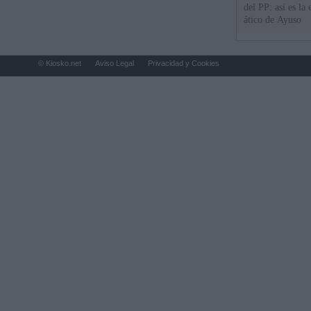
del PP: así es l
ático de Ayuso
© Kiosko.net
Aviso Legal
Privacidad y Cookies