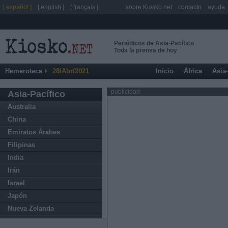
[ español ]
[ english ]
[ français ]
sobre Kiosko.net
contacto
ayuda
Periódicos de Asia-Pacífico
Toda la prensa de hoy
Hemeroteca
28/Abr/2021
Inicio
África
Asia
publicidad
Asia-Pacífico
Australia
China
Emiratos Árabes
Filipinas
India
Irán
Israel
Japón
Nueva Zelanda