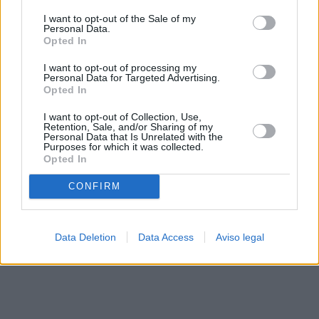
solo a este sitio web. Puede cambiar sus preferencias en
I want to opt-out of the Sale of my
cualquier momento entrando de nuevo en este sitio web o
Personal Data.
visitando nuestra política de privacidad.
Opted In
I want to opt-out of processing my
Personal Data for Targeted Advertising.
Opted In
I want to opt-out of Collection, Use,
Retention, Sale, and/or Sharing of my
Personal Data that Is Unrelated with the
Purposes for which it was collected.
Opted In
CONFIRM
Data Deletion
Data Access
Aviso legal