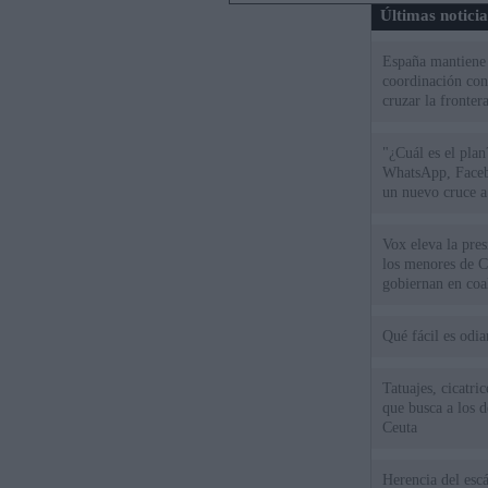
Últimas notici
España mantiene l
coordinación con
cruzar la fronter
"¿Cuál es el plan
WhatsApp, Faceb
un nuevo cruce a
15 de agosto
Vox eleva la pres
los menores de C
gobiernan en coa
Qué fácil es odi
Tatuajes, cicatri
que busca a los d
Ceuta
Herencia del esc