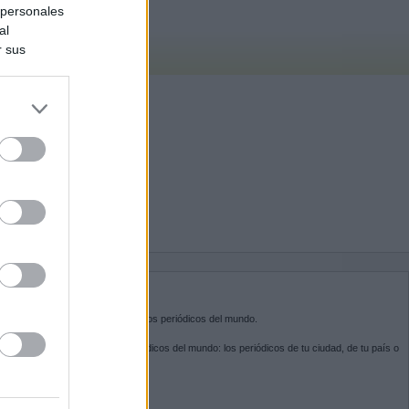
 personales
al
r sus
do nuestra
BRE KIOSKO.NET
sko.net
es la puerta de entrada a los periódicos del mundo.
ega por las portadas de los periódicos del mundo: los periódicos de tu ciudad, de tu país o
 otro extremo del mundo.
GUENOS