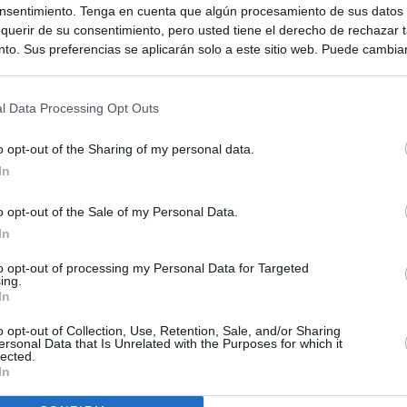
nsentimiento. Tenga en cuenta que algún procesamiento de sus datos
querir de su consentimiento, pero usted tiene el derecho de rechazar t
to. Sus preferencias se aplicarán solo a este sitio web. Puede cambia
s en cualquier momento entrando de nuevo en este sitio web o visitan
privacidad.
l Data Processing Opt Outs
o opt-out of the Sharing of my personal data.
In
o opt-out of the Sale of my Personal Data.
In
to opt-out of processing my Personal Data for Targeted
ing.
ias
SO
In
Kio
uso se reparte 1,2 millones en dividendos y factura 710.000
o opt-out of Collection, Use, Retention, Sale, and/or Sharing
sultora
ersonal Data that Is Unrelated with the Purposes for which it
Nav
lected.
del
In
sin responder del ático que compró el Gobierno de Ayuso en
SÍ