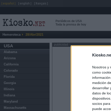
[ español ]
[ english ]
[ français ]
Periódicos de USA
Toda la prensa de hoy
Hemeroteca
28/Abr/2021
publicidad
USA
Alabama
Kiosko.ne
Arizona
California
Nosotros y 
Colorado
como cookie
Florida
información
medición de
Georgia
desarrollar
Illinois
datos de loc
Indiana
dispositivo
Maryland
socios para
Massachusetts
puede acced