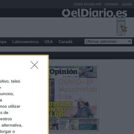
sobre Kiosko.net
contacto
ayuda
opa
Latinoamérica
USA
Canadá
tivo, tales
e
nuncios,
ra
os utilizar
as de
uestros
alternativa,
torgar o