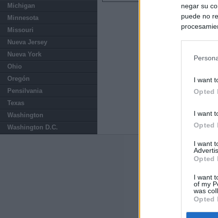
negar su co
Michigan
puede no re
Minnesota
procesamien
Missouri
preferencia
Nueva Jersey
política de 
Nueva York
Persona
Ohio
Oregón
I want t
Pensilvania
Opted 
Texas
I want t
Washington
Opted 
Washington D.C.
I want 
Advertis
Últimas notic
Opted 
La pareja de Ay
I want t
euros en su con
of my P
was col
Opted 
Las incógnitas 
Chamberí