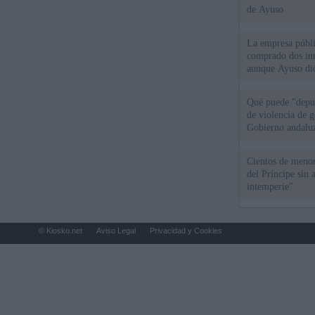
de Ayuso
La empresa públic
comprado dos inm
aunque Ayuso dic
el año"
Qué puede "depur
de violencia de g
Gobierno andalu
Cientos de menor
del Príncipe sin
intemperie"
© Kiosko.net
Aviso Legal
Privacidad y Cookies