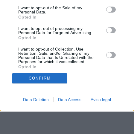
solo a este sitio web. Puede cambiar sus preferencias en
I want to opt-out of the Sale of my
cualquier momento entrando de nuevo en este sitio web o
Personal Data.
visitando nuestra política de privacidad.
Opted In
I want to opt-out of processing my
Personal Data for Targeted Advertising.
Opted In
I want to opt-out of Collection, Use,
Retention, Sale, and/or Sharing of my
Personal Data that Is Unrelated with the
Purposes for which it was collected.
Opted In
CONFIRM
Data Deletion
Data Access
Aviso legal