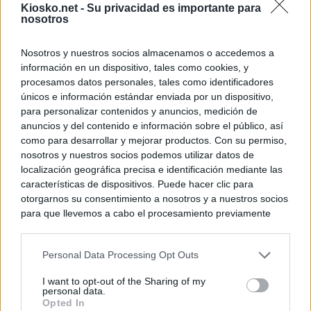
Kiosko.net -
Su privacidad es importante para
nosotros
Nosotros y nuestros socios almacenamos o accedemos a
información en un dispositivo, tales como cookies, y
procesamos datos personales, tales como identificadores
únicos e información estándar enviada por un dispositivo,
para personalizar contenidos y anuncios, medición de
anuncios y del contenido e información sobre el público, así
como para desarrollar y mejorar productos. Con su permiso,
nosotros y nuestros socios podemos utilizar datos de
localización geográfica precisa e identificación mediante las
características de dispositivos. Puede hacer clic para
otorgarnos su consentimiento a nosotros y a nuestros socios
para que llevemos a cabo el procesamiento previamente
descrito. De forma alternativa, puede acceder a información
más detallada y cambiar sus preferencias antes de otorgar o
Personal Data Processing Opt Outs
negar su consentimiento. Tenga en cuenta que algún
procesamiento de sus datos personales puede no requerir
I want to opt-out of the Sharing of my
de su consentimiento, pero usted tiene el derecho de
personal data.
rechazar tal procesamiento. Sus preferencias se aplicarán
Opted In