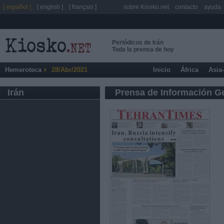
[ español ]
[ english ]
[ français ]
sobre Kiosko.net
contacto
ayuda
Periódicos de Irán
Toda la prensa de hoy
Hemeroteca
28/Abr/2021
Inicio
África
Asia
Irán
Prensa de Información G