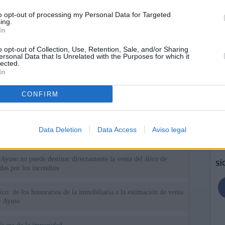
to opt-out of processing my Personal Data for Targeted
ing.
In
o opt-out of Collection, Use, Retention, Sale, and/or Sharing
ersonal Data that Is Unrelated with the Purposes for which it
lected.
In
CONFIRM
ias
SO
Kio
 que Ayuso señaló por la compra del ático: "Lo que no se dice es
Data Deletion
Data Access
Aviso legal
ene residencia oficial para la presidenta"
Nav
del
Ayuso no puede destinar directamente la venta del ático de
SÍ
as por los incendios
tico: de los honorarios de la inmobiliaria a la estimación de venta
e Ayuso