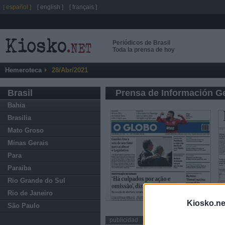
[ español ]
[ english ]
[ français ]
Periódicos de Brasil
Toda la prensa de hoy
Hemeroteca
28/Abr/2021
Brasil
Prensa de Información G
Bahia
Brasilia
Mato Groso
Minas Gerais
Para
Paraiba
Rio Grande do Sul
Rio de Janeiro
Kiosko.ne
São Paulo
publicidad