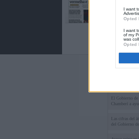
I want 
Advertis
Opted 
I want t
of my P
was col
Opted 
Últimas notic
El consejero al
que Madrid no ti
El Gobierno de 
Chamberí a ayud
Las cifras del á
del Gobierno d