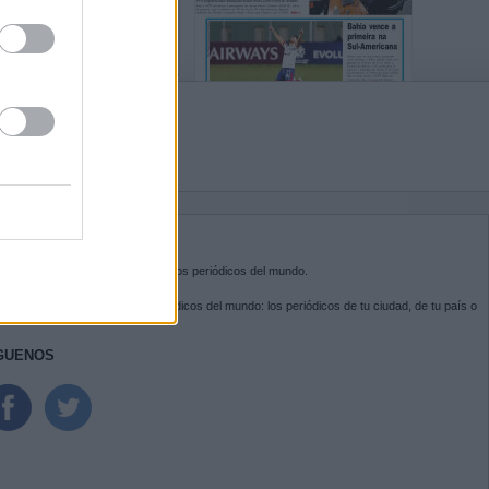
BRE KIOSKO.NET
sko.net
es la puerta de entrada a los periódicos del mundo.
ega por las portadas de los periódicos del mundo: los periódicos de tu ciudad, de tu país o
 otro extremo del mundo.
GUENOS