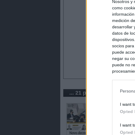
Nosotros y 
como cookie
información
medición de
desarrollar
datos de loc
dispositivo
socios para
puede acced
negar su co
puede no re
procesamien
preferencia
política de 
Persona
... 21 periódicos de Brasil
I want t
Opted 
I want t
Opted 