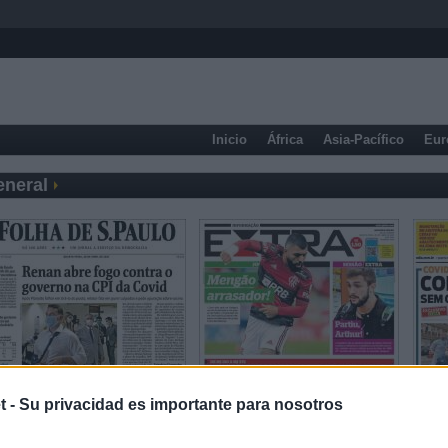
Inicio
África
Asia-Pacífico
Eur
eneral
t -
Su privacidad es importante para nosotros
Prensa Económica