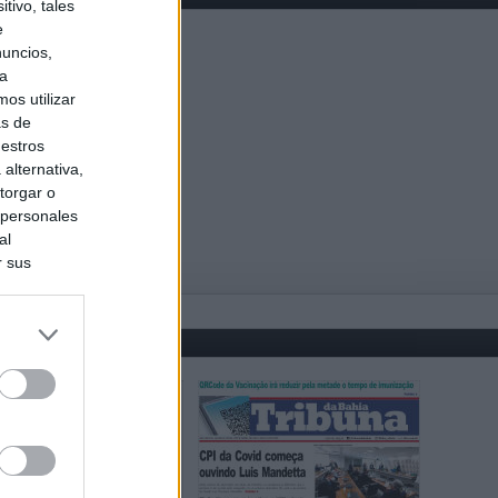
tivo, tales
e
nuncios,
ra
os utilizar
as de
uestros
alternativa,
torgar o
 personales
al
r sus
do nuestra