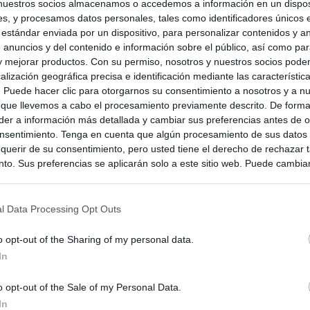
nuestros socios almacenamos o accedemos a información en un disposi
s, y procesamos datos personales, tales como identificadores únicos 
 estándar enviada por un dispositivo, para personalizar contenidos y a
 anuncios y del contenido e información sobre el público, así como pa
 y mejorar productos. Con su permiso, nosotros y nuestros socios podem
alización geográfica precisa e identificación mediante las característic
s. Puede hacer clic para otorgarnos su consentimiento a nosotros y a n
 que llevemos a cabo el procesamiento previamente descrito. De forma 
er a información más detallada y cambiar sus preferencias antes de o
nsentimiento. Tenga en cuenta que algún procesamiento de sus datos
querir de su consentimiento, pero usted tiene el derecho de rechazar t
to. Sus preferencias se aplicarán solo a este sitio web. Puede cambia
s en cualquier momento entrando de nuevo en este sitio web o visitan
privacidad.
l Data Processing Opt Outs
o opt-out of the Sharing of my personal data.
In
o opt-out of the Sale of my Personal Data.
In