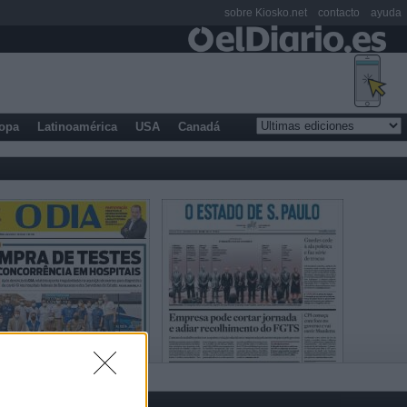
sobre Kiosko.net
contacto
ayuda
opa
Latinoamérica
USA
Canadá