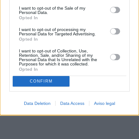
solo a este sitio web. Puede cambiar sus preferencias en
I want to opt-out of the Sale of my
cualquier momento entrando de nuevo en este sitio web o
Personal Data.
visitando nuestra política de privacidad.
Opted In
I want to opt-out of processing my
Personal Data for Targeted Advertising.
Opted In
I want to opt-out of Collection, Use,
Retention, Sale, and/or Sharing of my
Personal Data that Is Unrelated with the
Purposes for which it was collected.
Opted In
CONFIRM
Data Deletion
Data Access
Aviso legal