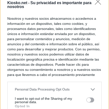
Kiosko.net -
Su privacidad es importante para
nosotros
Nosotros y nuestros socios almacenamos o accedemos a
información en un dispositivo, tales como cookies, y
procesamos datos personales, tales como identificadores
únicos e información estándar enviada por un dispositivo,
para personalizar contenidos y anuncios, medición de
anuncios y del contenido e información sobre el público, así
como para desarrollar y mejorar productos. Con su permiso,
nosotros y nuestros socios podemos utilizar datos de
localización geográfica precisa e identificación mediante las
características de dispositivos. Puede hacer clic para
otorgarnos su consentimiento a nosotros y a nuestros socios
para que llevemos a cabo el procesamiento previamente
descrito. De forma alternativa, puede acceder a información
más detallada y cambiar sus preferencias antes de otorgar o
Personal Data Processing Opt Outs
negar su consentimiento. Tenga en cuenta que algún
procesamiento de sus datos personales puede no requerir
I want to opt-out of the Sharing of my
de su consentimiento, pero usted tiene el derecho de
personal data.
rechazar tal procesamiento. Sus preferencias se aplicarán
Opted In