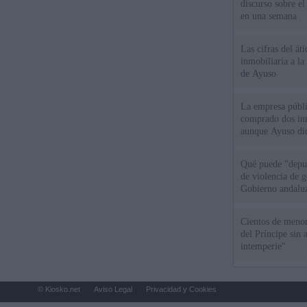
discurso sobre e
en una semana
Las cifras del át
inmobiliaria a l
de Ayuso
La empresa públic
comprado dos inm
aunque Ayuso dic
el año"
Qué puede "depur
de violencia de g
Gobierno andalu
Cientos de menor
del Príncipe sin
intemperie"
© Kiosko.net
Aviso Legal
Privacidad y Cookies