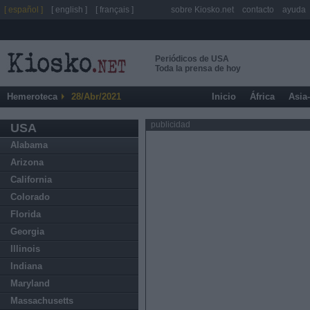
[ español ]
[ english ]
[ français ]
sobre Kiosko.net
contacto
ayuda
Periódicos de USA
Toda la prensa de hoy
Hemeroteca
28/Abr/2021
Inicio
África
Asia
publicidad
USA
Alabama
Arizona
California
Colorado
Florida
Georgia
Illinois
Indiana
Maryland
Massachusetts