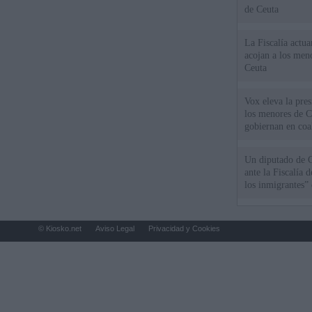
de Ceuta
La Fiscalía actu
acojan a los meno
Ceuta
Vox eleva la pres
los menores de C
gobiernan en coa
Un diputado de 
ante la Fiscalía 
los inmigrantes”
© Kiosko.net
Aviso Legal
Privacidad y Cookies