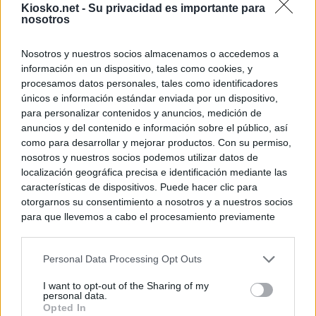
Kiosko.net -
Su privacidad es importante para
nosotros
Nosotros y nuestros socios almacenamos o accedemos a
información en un dispositivo, tales como cookies, y
procesamos datos personales, tales como identificadores
únicos e información estándar enviada por un dispositivo,
para personalizar contenidos y anuncios, medición de
anuncios y del contenido e información sobre el público, así
como para desarrollar y mejorar productos. Con su permiso,
nosotros y nuestros socios podemos utilizar datos de
localización geográfica precisa e identificación mediante las
características de dispositivos. Puede hacer clic para
otorgarnos su consentimiento a nosotros y a nuestros socios
para que llevemos a cabo el procesamiento previamente
descrito. De forma alternativa, puede acceder a información
más detallada y cambiar sus preferencias antes de otorgar o
Personal Data Processing Opt Outs
negar su consentimiento. Tenga en cuenta que algún
procesamiento de sus datos personales puede no requerir
I want to opt-out of the Sharing of my
de su consentimiento, pero usted tiene el derecho de
personal data.
rechazar tal procesamiento. Sus preferencias se aplicarán
Opted In