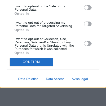
solo a este sitio web. Puede cambiar sus preferencias en
I want to opt-out of the Sale of my
cualquier momento entrando de nuevo en este sitio web o
Personal Data.
visitando nuestra política de privacidad.
Opted In
I want to opt-out of processing my
Personal Data for Targeted Advertising.
Opted In
I want to opt-out of Collection, Use,
Retention, Sale, and/or Sharing of my
Personal Data that Is Unrelated with the
Purposes for which it was collected.
Opted In
CONFIRM
Data Deletion
Data Access
Aviso legal