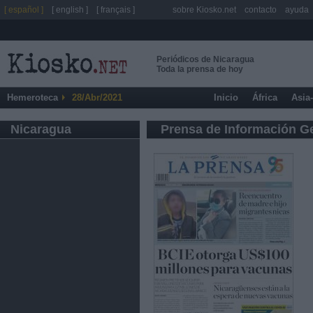
[ español ]
[ english ]
[ français ]
sobre Kiosko.net
contacto
ayuda
Periódicos de Nicaragua
Toda la prensa de hoy
Hemeroteca
28/Abr/2021
Inicio
África
Asia
Nicaragua
Prensa de Información G