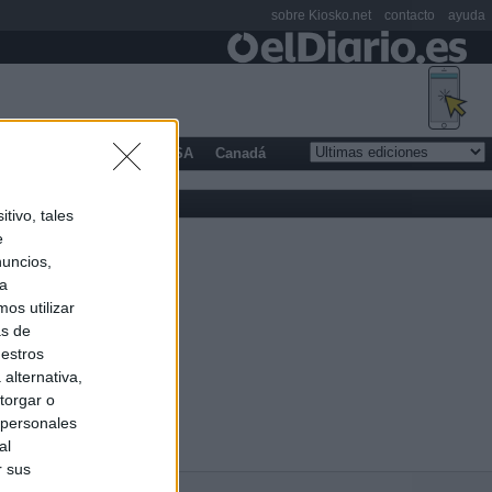
sobre Kiosko.net
contacto
ayuda
opa
Latinoamérica
USA
Canadá
tivo, tales
e
nuncios,
ra
os utilizar
as de
uestros
alternativa,
torgar o
 personales
al
r sus