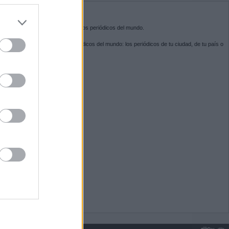
do nuestra
BRE KIOSKO.NET
sko.net
es la puerta de entrada a los periódicos del mundo.
ega por las portadas de los periódicos del mundo: los periódicos de tu ciudad, de tu país o
 otro extremo del mundo.
GUENOS