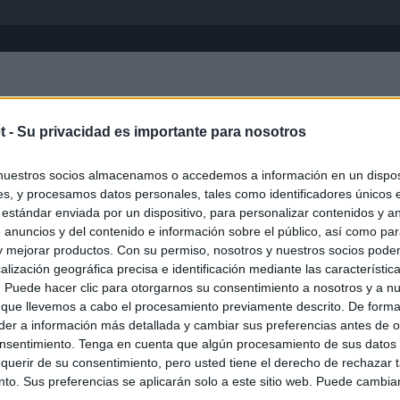
Inicio
África
Asia-Pacífico
Eur
t -
Su privacidad es importante para nosotros
Venecia
nuestros socios almacenamos o accedemos a información en un disposi
s, y procesamos datos personales, tales como identificadores únicos 
 estándar enviada por un dispositivo, para personalizar contenidos y a
 anuncios y del contenido e información sobre el público, así como pa
 y mejorar productos. Con su permiso, nosotros y nuestros socios podem
alización geográfica precisa e identificación mediante las característic
s. Puede hacer clic para otorgarnos su consentimiento a nosotros y a n
 que llevemos a cabo el procesamiento previamente descrito. De forma 
er a información más detallada y cambiar sus preferencias antes de o
nsentimiento. Tenga en cuenta que algún procesamiento de sus datos
querir de su consentimiento, pero usted tiene el derecho de rechazar t
to. Sus preferencias se aplicarán solo a este sitio web. Puede cambia