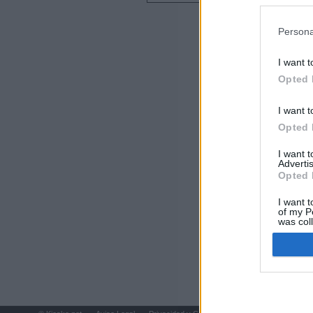
preferencia
Últimas notic
política de 
Persona
El consejero al
que Madrid no ti
I want t
Opted 
El Gobierno de 
Chamberí a ayud
I want t
Opted 
Las cifras del á
del Gobierno d
I want 
Advertis
Opted 
Ayuso reina en 
I want t
El juez propone 
of my P
was col
policiales para 
Opted 
"¿Cuál es el pl
que organizan u