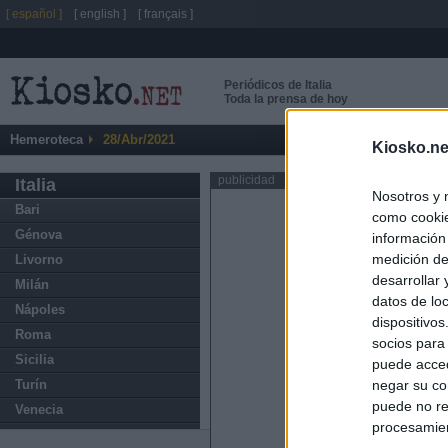
[ español ]
[ english ]
[ français ]
Periódicos de Italia
Toda la prensa de hoy
Hemeroteca
28/Abr/2021
Kiosko.ne
publicidad
Italia
Nosotros y 
Bari
como cookie
Génova
información
medición de
Livorno
desarrollar
Milán
datos de loc
Nápoles
dispositivo
Roma
socios para
Sicilia
puede acced
Turín
negar su co
puede no re
Venecia
procesamien